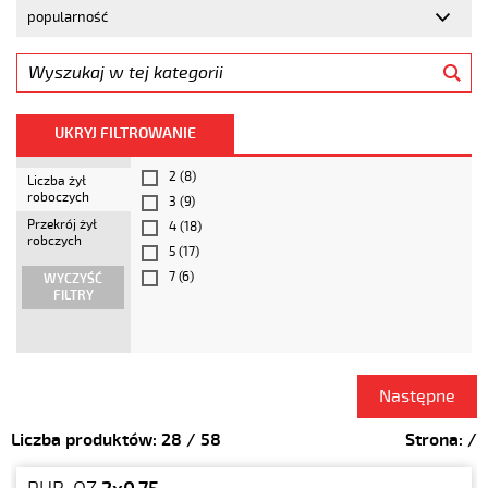
UKRYJ FILTROWANIE
2
(8)
Liczba żył
roboczych
3
(9)
Przekrój żył
4
(18)
robczych
5
(17)
7
(6)
WYCZYŚĆ
FILTRY
Następne
Liczba produktów:
28
/
58
Strona:
/