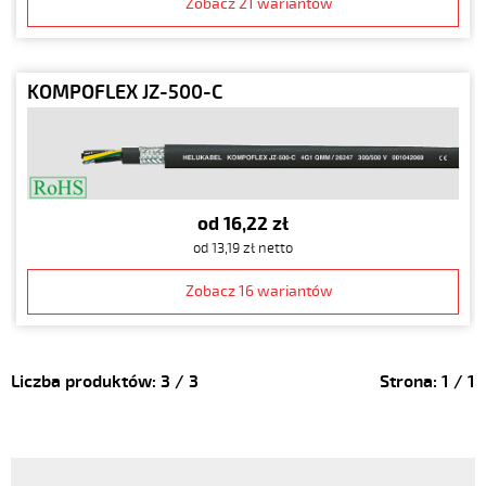
Zobacz 21 wariantów
KOMPOFLEX JZ-500-C
od 16,22 zł
od 13,19 zł netto
Zobacz 16 wariantów
Liczba produktów:
3
/
3
Strona:
1
/
1