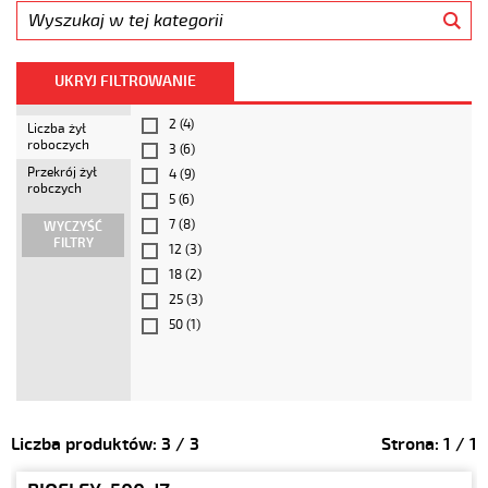
UKRYJ FILTROWANIE
2
(4)
Liczba żył
roboczych
3
(6)
Przekrój żył
4
(9)
robczych
5
(6)
7
(8)
WYCZYŚĆ
FILTRY
12
(3)
18
(2)
25
(3)
50
(1)
Liczba produktów:
3
/
3
Strona:
1
/
1