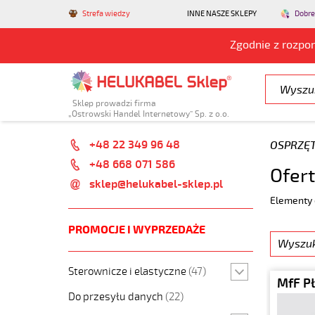
Strefa wiedzy
INNE NASZE SKLEPY
Dobre
Zgodnie z rozpo
Sklep prowadzi firma
„Ostrowski Handel Internetowy” Sp. z o.o.
+48 22 349 96 48
OSPRZĘ
+48 668 071 586
Ofert
sklep@helukabel-sklep.pl
Elementy
PROMOCJE I WYPRZEDAŻE
Sterownicze i elastyczne
(47)
MfF P
Do przesyłu danych
(22)