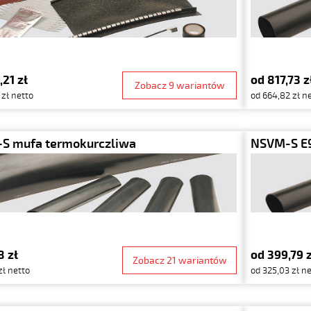
,21 zł
od 817,73 z
Zobacz 9 wariantów
 zł netto
od 664,82 zł n
S mufa termokurczliwa
NSVM-S E9
8 zł
od 399,79 
Zobacz 21 wariantów
zł netto
od 325,03 zł n