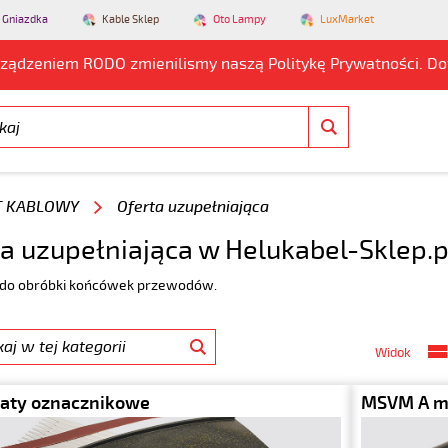
 Gniazdka
Kable Sklep
Oto Lampy
LuxMarket
rządzeniem RODO zmienilismy naszą Politykę Prywatności. D
T KABLOWY
Oferta uzupełniająca
a uzupełniająca w Helukabel-Sklep.p
 do obróbki końcówek przewodów.
Widok
łaty oznacznikowe
MSVM A m