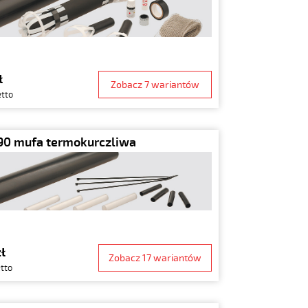
ł
Zobacz 7 wariantów
etto
0 mufa termokurczliwa
zł
Zobacz 17 wariantów
etto