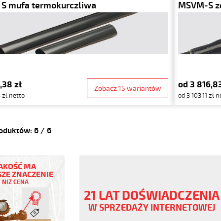
S mufa termokurczliwa
MSVM-S z
,38 zł
od 3 816,83
Zobacz 15 wariantów
 zł netto
od 3 103,11 zł n
roduktów:
6
/
6
AKOŚĆ MA
ZE ZNACZENIE
NIŻ CENA
21 LAT DOŚWIADCZENIA
W SPRZEDAŻY INTERNETOWEJ