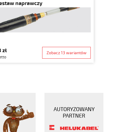
estaw naprawczy
 zł
Zobacz 13 wariantów
etto
AUTORYZOWANY
PARTNER