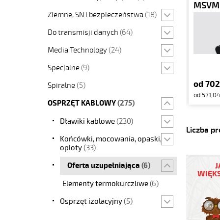
MSVM 
Ziemne, SN i bezpieczeństwa
(18)
Do transmisji danych
(64)
Media Technology
(24)
Specjalne
(9)
od 702
Spiralne
(5)
od 571,04
OSPRZĘT KABLOWY
(275)
Dławiki kablowe
(230)
Liczba p
Końcówki, mocowania, opaski,
oploty
(33)
Oferta uzupełniająca
(6)
J
WIĘKS
Elementy termokurczliwe
(6)
Osprzęt izolacyjny
(5)