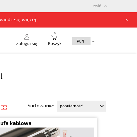
zwiń
owiedz się
więcej.
x
0
Zaloguj się
Koszyk
l
Sortowanie:
ufa kablowa