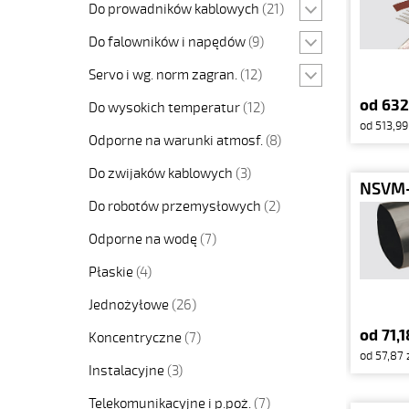
Do prowadników kablowych
(21)
Do falowników i napędów
(9)
Servo i wg. norm zagran.
(12)
od 632
Do wysokich temperatur
(12)
od 513,99
Odporne na warunki atmosf.
(8)
Do zwijaków kablowych
(3)
NSVM-
Do robotów przemysłowych
(2)
Odporne na wodę
(7)
Płaskie
(4)
Jednożyłowe
(26)
od 71,1
Koncentryczne
(7)
od 57,87 
Instalacyjne
(3)
Telekomunikacyjne i p.poż.
(7)