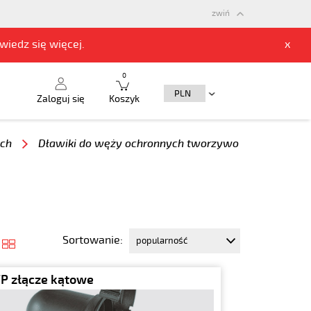
zwiń
owiedz się
więcej.
x
0
Zaloguj się
Koszyk
ch
Dławiki do węży ochronnych tworzywo
Sortowanie:
 złącze kątowe