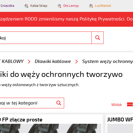
 Gniazdka
Kable Sklep
Oto Lampy
LuxMarket
rządzeniem RODO zmienilismy naszą Politykę Prywatności. D
T KABLOWY
Dławiki kablowe
System węży ochronny
iki do węży ochronnych tworzywo
o węży osłonowych z tworzyw sztucznych.
Widok
FP złącze proste
JUMBO WFP