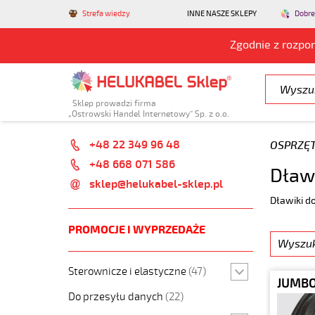
Strefa wiedzy
INNE NASZE SKLEPY
Dobre
Zgodnie z rozpo
Sklep prowadzi firma
„Ostrowski Handel Internetowy” Sp. z o.o.
+48 22 349 96 48
OSPRZĘ
+48 668 071 586
Dław
sklep@helukabel-sklep.pl
Dławiki d
PROMOCJE I WYPRZEDAŻE
Sterownicze i elastyczne
(47)
JUMBO 
Do przesyłu danych
(22)