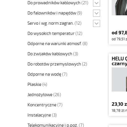
Do prowadników kablowych
(21)
Do falowników i napędów
(9)
Servo i wg. norm zagran.
(12)
od 97,
Do wysokich temperatur
(12)
od 79,51 
Odporne na warunki atmosf.
(8)
Do zwijaków kablowych
(3)
HELU 
czarny
Do robotów przemysłowych
(2)
Odporne na wodę
(7)
Płaskie
(4)
Jednożyłowe
(26)
23,10 z
Koncentryczne
(7)
18,78 zł 
Instalacyjne
(3)
Telekomunikacyjne i p.poż.
(7)