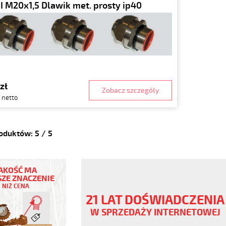
I M20x1,5 Dlawik met. prosty ip40
zł
Zobacz szczegóły
 netto
roduktów:
5
/
5
AKOŚĆ MA
ZE ZNACZENIE
NIŻ CENA
21 LAT DOŚWIADCZENIA
W SPRZEDAŻY INTERNETOWEJ