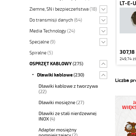
LT-E-U
Ziemne, SN i bezpieczeństwa
(18)
Do transmisji danych
(64)
Media Technology
(24)
Specjalne
(9)
307,18 
Spiralne
(5)
249,74 zł
OSPRZĘT KABLOWY
(275)
Dławiki kablowe
(230)
Liczba p
Dławiki kablowe z tworzywa
(22)
J
Dławiki mosiężne
(27)
WIĘKS
Dławiki ze stali nierdzewnej
INOX
(4)
Adapter mosiężny
pomniejszający
(2)