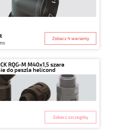
ł
Zobacz 4 warianty
tto
CK RQG-M M40x1,5 szara
ie do peszla helicond
Zobacz szczegóły