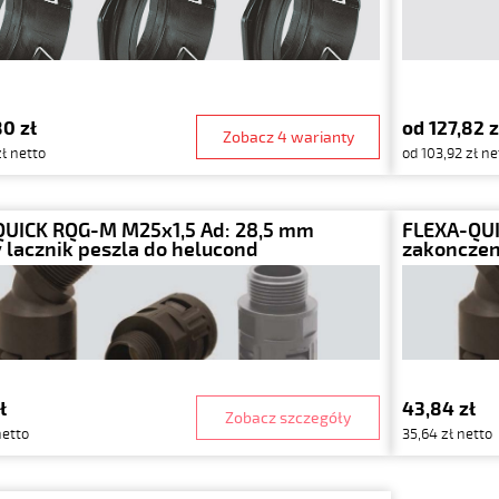
80 zł
od 127,82 z
Zobacz 4 warianty
zł netto
od 103,92 zł ne
QUICK RQG-M M25x1,5 Ad: 28,5 mm
FLEXA-QUI
 lacznik peszla do helucond
zakonczen
ł
43,84 zł
Zobacz szczegóły
netto
35,64 zł netto