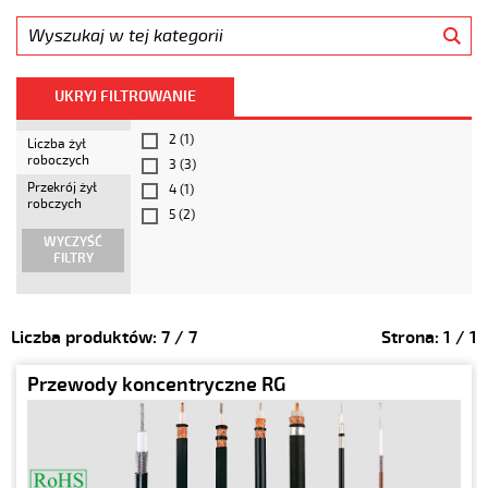
UKRYJ FILTROWANIE
2
(1)
Liczba żył
roboczych
3
(3)
Przekrój żył
4
(1)
robczych
5
(2)
WYCZYŚĆ
FILTRY
Liczba produktów:
7
/
7
Strona:
1
/
1
Przewody koncentryczne RG