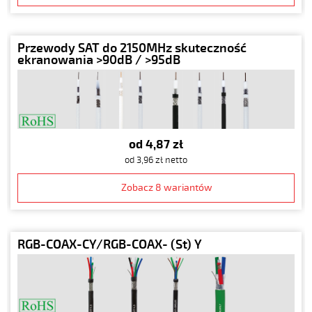
Przewody SAT do 2150MHz skuteczność
ekranowania >90dB / >95dB
od 4,87 zł
od 3,96 zł netto
Zobacz 8 wariantów
RGB-COAX-CY/RGB-COAX- (St) Y