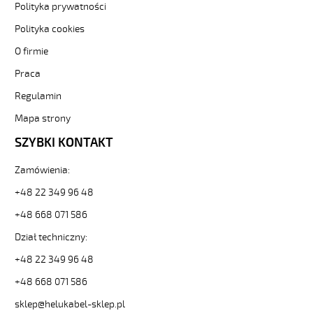
3G0,75
Polityka prywatności
POMARAŃCZOWY
Polityka cookies
Kabel
elastyczny
O firmie
300/500V
Praca
izolacja
pur
Regulamin
od
Hekulabel
Mapa strony
[kod:
SZYBKI KONTAKT
22002].
HELUKABEL
Zamówienia:
https://www.static.helukabel-
sklep.pl/upload/galleries/producers/small_
+48 22 349 96 48
PUR-
JZ
+48 668 071 586
3G0,75
Dział techniczny:
POMARAŃCZOWY
Kabel
+48 22 349 96 48
elastyczny
+48 668 071 586
300/500V
izolacja
sklep@helukabel-sklep.pl