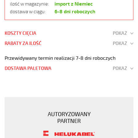
import z Niemiec
ilość w magazynie:
6-8 dni roboczych
dostawa w ciągu:
KOSZTY CIĘCIA
POKAŻ
RABATY ZA ILOŚĆ
POKAŻ
Przewidywany termin realizacji 7-8 dni roboczych
DOSTAWA PALETOWA
POKAŻ
PUR-
JZ
3G0,75
POMARAŃCZOWY
Kabel
AUTORYZOWANY
elastyczny
PARTNER
300/500V
izolacja
pur