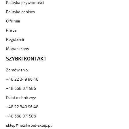
4G0,75
Polityka prywatności
POMARAŃCZOWY
Polityka cookies
Kabel
elastyczny
O firmie
300/500V
Praca
izolacja
pur
Regulamin
od
Hekulabel
Mapa strony
[kod:
SZYBKI KONTAKT
22003].
HELUKABEL
Zamówienia:
https://www.static.helukabel-
sklep.pl/upload/galleries/producers/small_
+48 22 349 96 48
PUR-
JZ
+48 668 071 586
4G0,75
Dział techniczny:
POMARAŃCZOWY
Kabel
+48 22 349 96 48
elastyczny
+48 668 071 586
300/500V
izolacja
sklep@helukabel-sklep.pl