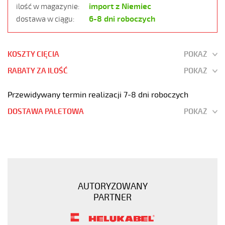
import z Niemiec
ilość w magazynie:
6-8 dni roboczych
dostawa w ciągu:
KOSZTY CIĘCIA
POKAŻ
RABATY ZA ILOŚĆ
POKAŻ
Przewidywany termin realizacji 7-8 dni roboczych
DOSTAWA PALETOWA
POKAŻ
PUR-
JZ
4G0,75
POMARAŃCZOWY
Kabel
AUTORYZOWANY
elastyczny
PARTNER
300/500V
izolacja
pur