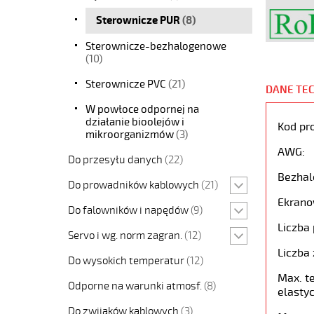
Sterownicze PUR
(8)
Sterownicze-bezhalogenowe
(10)
Sterownicze PVC
(21)
DANE TE
W powłoce odpornej na
działanie bioolejów i
Kod pr
mikroorganizmów
(3)
AWG:
Do przesyłu danych
(22)
Bezhal
Do prowadników kablowych
(21)
Ekrano
Do falowników i napędów
(9)
Liczba 
Servo i wg. norm zagran.
(12)
Liczba 
Do wysokich temperatur
(12)
Max. t
Odporne na warunki atmosf.
(8)
elastyc
Do zwijaków kablowych
(3)