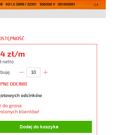
DOSTĘPNOŚĆ
64 zł/m
ł netto
buję:
PNE ODCINKI
gotowych odcinków
z do grona
olonych klientów!
Dodaj do koszyka