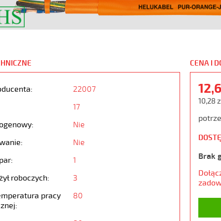
CHNICZNE
CENA I 
12,
oducenta:
22007
10,28 z
17
potrze
ogenowy:
Nie
DOSTĘ
wanie:
Nie
Brak 
par:
1
Dołąc
żył roboczych:
3
zadow
emperatura pracy
80
znej: