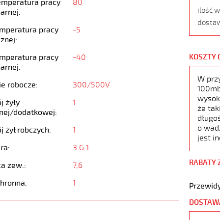
emperatura pracy
80
ilość 
arnej:
dostaw
emperatura pracy
-5
znej:
emperatura pracy
-40
KOSZTY 
arnej:
W prz
ie robocze:
300/500V
100mb,
wysoko
j żyły
1
że tak
nej/dodatkowej:
długoś
o wad
j żył robczych:
1
jest i
ra:
3 G 1
RABATY 
ca zew.:
7,6
chronna:
1
Przewidy
DOSTAW