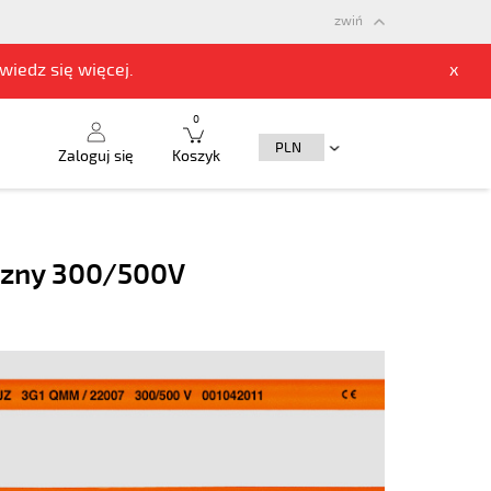
zwiń
owiedz się
więcej.
x
0
Zaloguj się
Koszyk
czny 300/500V