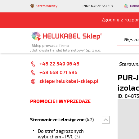
Strefa wiedzy
INNE NASZE SKLEPY
Dobre
Zgodnie z rozpo
Sklep prowadzi firma
„Ostrowski Handel Internetowy” Sp. z o.o.
+48 22 349 96 48
Sterowni
+48 668 071 586
PUR-
sklep@helukabel-sklep.pl
izola
ID: 8487
PROMOCJE I WYPRZEDAŻE
Sterownicze i elastyczne
(47)
Do stref zagrożonych
wybuchem - PVC
(3)