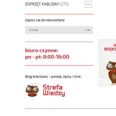
OSPRZĘT KABLOWY
(275)
Zapisz się do newslettera
PUR-
JZ
J
3G1
WIĘKS
biuro czynne:
POMARA
pn - pt: 8:00-16:00
Kabel
elastycz
300/500
izolacja
Blog branżowy - porady, opisy i inne:
pur
https://
sklep.pl/
PUR-
ORANGE.
https://
sklep.pl/
jz-