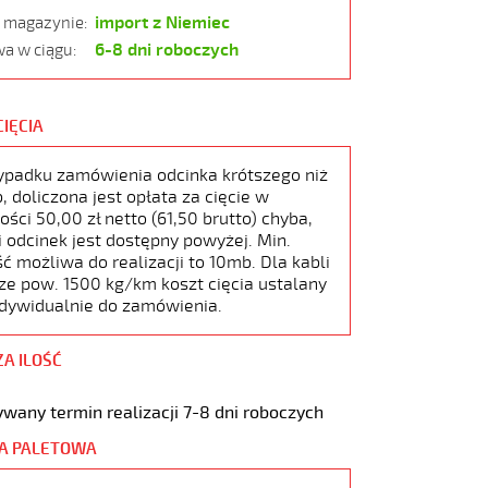
import z Niemiec
w magazynie:
6-8 dni roboczych
a w ciągu:
CIĘCIA
ypadku zamówienia odcinka krótszego niż
 doliczona jest opłata za cięcie w
ści 50,00 zł netto (61,50 brutto) chyba,
i odcinek jest dostępny powyżej. Min.
ć możliwa do realizacji to 10mb. Dla kabli
ze pow. 1500 kg/km koszt cięcia ustalany
ndywidualnie do zamówienia.
ZA ILOŚĆ
wany termin realizacji 7-8 dni roboczych
A PALETOWA