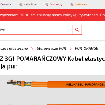
 Gniazdka
Kable Sklep
Oto Lampy
LuxMarket
rządzeniem RODO zmienilismy naszą Politykę Prywatności. D
cze i elastyczne
Sterownicze PUR
PUR-ORANGE
JZ 3G1 POMARAŃCZOWY Kabel elasty
cja pur
5