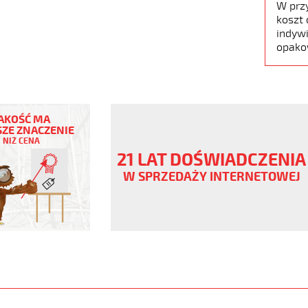
W prz
koszt 
indywi
opako
AKOŚĆ MA
ZE ZNACZENIE
ŃCZOWY
NIŻ CENA
21 LAT DOŚWIADCZENIA
ny
W SPRZEDAŻY INTERNETOWEJ
V
www.static.helukabel-
upload/galleries/products/1533-
jpg
www.helukabel-
pur-