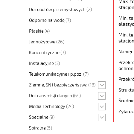
Max. t
stacjon
Do robotów przemysłowych
(2)
Min. t
Odporne na wodę
(7)
elastyc
Płaskie
(4)
Min. t
stacjon
Jednożyłowe
(26)
Napięc
Koncentryczne
(7)
Przekró
Instalacyjne
(3)
ochron
Telekomunikacyjne i p.poż.
(7)
Przekró
Ziemne, SN i bezpieczeństwa
(18)
Struktu
Do transmisji danych
(64)
Średni
Media Technology
(24)
Żyła o
Specjalne
(9)
Spiralne
(5)