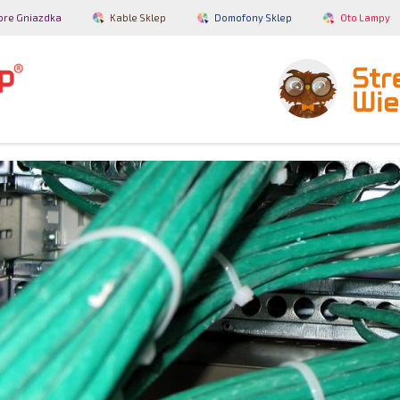
bre Gniazdka
Kable Sklep
Domofony Sklep
Oto Lampy