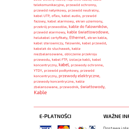
,
,
telekomunikacyjne
przewód ochronny
,
,
przewód natynkowy
przewód neutralny
,
,
,
kabel UTP
oflex
kabel audio
przewód
,
,
,
fazowy
kabel alarmowy
ekran uziemiony
,
,
kable do falowników
przekrój przewodów
,
,
kable światłowodowe
przewód alarmowy
,
,
,
Ethernet
helukabel certyfikaty
ekran kabla
,
,
,
kabel sterowniczy
falowniki
kabel przewód
,
kabelek do słuchawek
kable
,
niezbalansowane
obliczenie przekroju
,
,
,
przewodu
kabel FTP
izolacja kabli
kabel
,
,
,
kabel
koncentryczny
przewody ochronne
,
,
YTDY
przewód podtynkowy
przewód
,
,
przewody elektryczne
koncentryczny
,
przewody koncentryczne
kable
,
,
,
światłowody
zbalansowane
przewodnik
Kable
E-PŁATNOŚCI
WAŻNE IN
Dostawa i pła