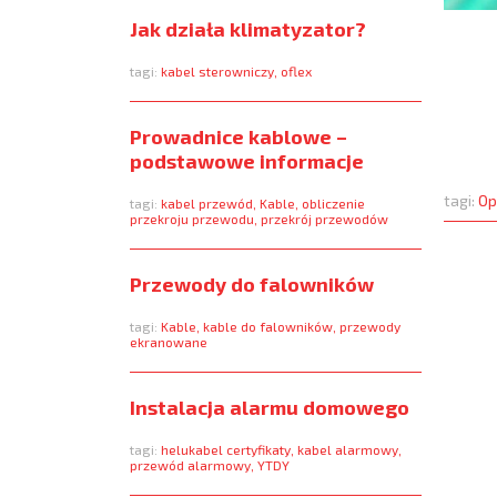
Jak działa klimatyzator?
tagi:
kabel sterowniczy
,
oflex
Prowadnice kablowe –
podstawowe informacje
tagi:
Op
tagi:
kabel przewód
,
Kable
,
obliczenie
przekroju przewodu
,
przekrój przewodów
Przewody do falowników
tagi:
Kable
,
kable do falowników
,
przewody
ekranowane
Instalacja alarmu domowego
tagi:
helukabel certyfikaty
,
kabel alarmowy
,
przewód alarmowy
,
YTDY