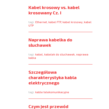
Kabel krosowy vs. kabel
krosowany Cz. I
tagi:
Ethernet
,
kabel FTP
,
kabel krosowy
,
kabel
UTP
Naprawa kabelka do
słuchawek
tagi:
kabel
,
kabelek do słuchawek
,
naprawa
kabla
Szczegółowa
charakterystyka kabla
elektrycznego
tagi:
kable telekomunikacyjne
Czym jest przewód