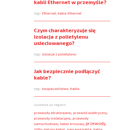
kabli Ethernet w przemyśle?
tagi:
Ethernet
,
kable Ethernet
Czym charakteryzuje się
izolacja z polietylenu
usieciowanego?
tagi:
Izolacja z polietylenu
Jak bezpiecznie podłączyć
kable?
tagi:
bezpieczeństwo
,
Kable
szukanie po tagach:
,
,
przewody ekranowane
przewód elektryczny
,
przewody instalacyjne
przewody
,
,
,
przewody
samochodowe
kabel krosowy
,
,
żółto-zielony kabel
naprawa kabla
kable