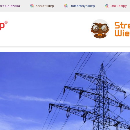
bre Gniazdka
Kable Sklep
Domofony Sklep
Oto Lampy