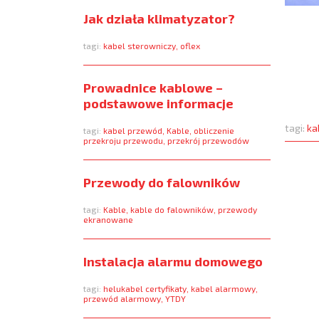
Jak działa klimatyzator?
tagi:
kabel sterowniczy
,
oflex
Prowadnice kablowe –
podstawowe informacje
tagi:
ka
tagi:
kabel przewód
,
Kable
,
obliczenie
przekroju przewodu
,
przekrój przewodów
Przewody do falowników
tagi:
Kable
,
kable do falowników
,
przewody
ekranowane
Instalacja alarmu domowego
tagi:
helukabel certyfikaty
,
kabel alarmowy
,
przewód alarmowy
,
YTDY