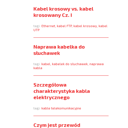
Kabel krosowy vs. kabel
krosowany Cz. I
tagi:
Ethernet
,
kabel FTP
,
kabel krosowy
,
kabel
UTP
Naprawa kabelka do
słuchawek
tagi:
kabel
,
kabelek do słuchawek
,
naprawa
kabla
Szczegółowa
charakterystyka kabla
elektrycznego
tagi:
kable telekomunikacyjne
Czym jest przewód