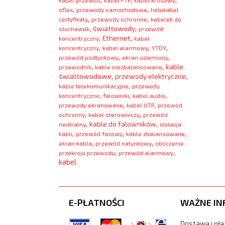
kabel przewód
kabel FTP
kabel krosowy
,
,
oflex
przewody samochodowe
helukabel
,
,
certyfikaty
przewody ochronne
kabelek do
,
,
światłowody
słuchawek
przewód
,
,
Ethernet
koncentryczny
kabel
,
,
,
koncentryczny
kabel alarmowy
YTDY
,
,
przewód podtynkowy
ekran uziemiony
,
,
kable
przewodnik
kable niezbalansowane
,
,
światłowodowe
przewody elektryczne
,
kable telekomunikacyjne
przewody
,
,
,
koncentryczne
falowniki
kabel audio
,
,
przewody ekranowane
kabel UTP
przewód
,
,
ochronny
kabel sterowniczy
przewód
,
,
kable do falowników
neutralny
izolacja
,
,
,
kabli
przewód fazowy
kable zbalansowane
,
,
ekran kabla
przewód natynkowy
obliczenie
,
,
przekroju przewodu
przewód alarmowy
kabel
E-PŁATNOŚCI
WAŻNE IN
Dostawa i pła