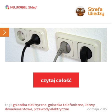
czytaj całość
tagi:
gniazdka elektryczne
,
gniazdka telefoniczne
,
listwy
dwuelementowe
,
przewody elektryczne
22 maja 2015