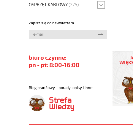
OSPRZĘT KABLOWY
(275)
Zapisz się do newslettera
PUR-
JZ
biuro czynne:
J
5G4
WIĘKS
pn - pt: 8:00-16:00
POMARA
Kabel
elastycz
300/500
Blog branżowy - porady, opisy i inne:
izolacja
pur
https://
sklep.pl/
PUR-
ORANGE.
https://
sklep.pl/