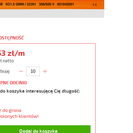
DOSTĘPNOŚĆ
53 zł/m
zł netto
buję:
PNE ODCINKI
do koszyka interesującą Cię długość:
z do grona
olonych klientów!
Dodaj do koszyka