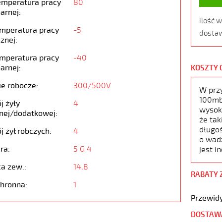
emperatura pracy
80
arnej:
ilość 
emperatura pracy
-5
dostaw
znej:
emperatura pracy
-40
arnej:
KOSZTY 
ie robocze:
300/500V
W prz
100mb,
j żyły
4
wysoko
nej/dodatkowej:
że tak
długoś
j żył robczych:
4
o wad
ra:
5 G 4
jest i
ca zew.:
14,8
RABATY 
chronna:
1
Przewidy
DOSTAW