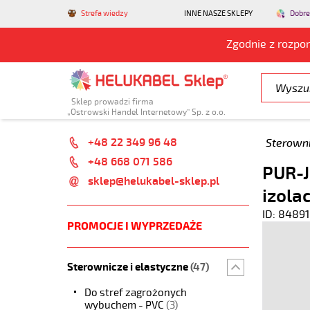
Strefa wiedzy
INNE NASZE SKLEPY
Dobre
Zgodnie z rozpo
Sklep prowadzi firma
„Ostrowski Handel Internetowy” Sp. z o.o.
+48 22 349 96 48
Sterowni
+48 668 071 586
PUR-
sklep@helukabel-sklep.pl
izola
ID: 84891
PROMOCJE I WYPRZEDAŻE
Sterownicze i elastyczne
(47)
Do stref zagrożonych
wybuchem - PVC
(3)