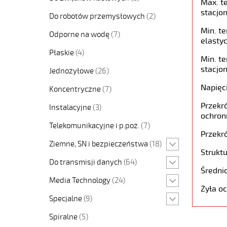
Max. t
stacjon
Do robotów przemysłowych
(2)
Min. t
Odporne na wodę
(7)
elastyc
Płaskie
(4)
Min. t
stacjon
Jednożyłowe
(26)
Napięc
Koncentryczne
(7)
Przekró
Instalacyjne
(3)
ochron
Telekomunikacyjne i p.poż.
(7)
Przekró
Ziemne, SN i bezpieczeństwa
(18)
Struktu
Do transmisji danych
(64)
Średni
Media Technology
(24)
Żyła o
Specjalne
(9)
Spiralne
(5)