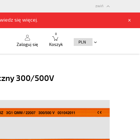
zwiń
owiedz się
więcej.
x
0
Zaloguj się
Koszyk
czny 300/500V