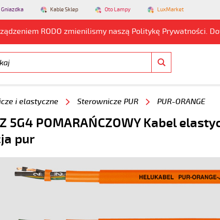
 Gniazdka
Kable Sklep
Oto Lampy
LuxMarket
rządzeniem RODO zmienilismy naszą Politykę Prywatności. D
cze i elastyczne
Sterownicze PUR
PUR-ORANGE
JZ 5G4 POMARAŃCZOWY Kabel elasty
cja pur