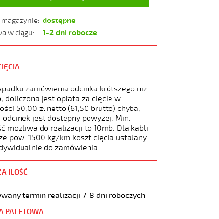
dostępne
w magazynie:
1-2 dni robocze
a w ciągu:
CIĘCIA
ypadku zamówienia odcinka krótszego niż
 doliczona jest opłata za cięcie w
ści 50,00 zł netto (61,50 brutto) chyba,
i odcinek jest dostępny powyżej. Min.
ć możliwa do realizacji to 10mb. Dla kabli
ze pow. 1500 kg/km koszt cięcia ustalany
ndywidualnie do zamówienia.
ZA ILOŚĆ
wany termin realizacji 7-8 dni roboczych
A PALETOWA