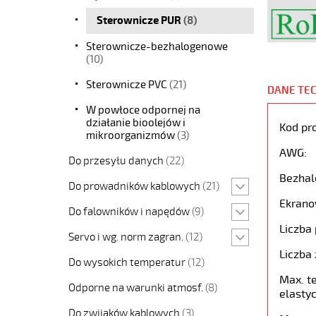
Sterownicze PUR
(8)
Sterownicze-bezhalogenowe
(10)
Sterownicze PVC
(21)
DANE TE
W powłoce odpornej na
działanie bioolejów i
Kod pr
mikroorganizmów
(3)
AWG:
Do przesyłu danych
(22)
Bezhal
Do prowadników kablowych
(21)
Ekrano
Do falowników i napędów
(9)
Liczba 
Servo i wg. norm zagran.
(12)
Liczba 
Do wysokich temperatur
(12)
Max. t
Odporne na warunki atmosf.
(8)
elastyc
Do zwijaków kablowych
(3)