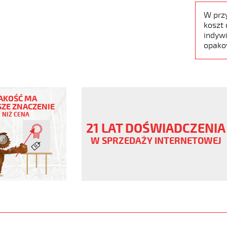
W prz
koszt 
indywi
opako
AKOŚĆ MA
ZE ZNACZENIE
ŃCZOWY
NIŻ CENA
21 LAT DOŚWIADCZENIA
ny
W SPRZEDAŻY INTERNETOWEJ
V
www.static.helukabel-
upload/galleries/products/1533-
jpg
www.helukabel-
pur-