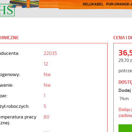
CHNICZNE
CENA I 
36,
oducenta:
22035
29,70 
12
potrze
ogenowy:
Nie
DOSTĘ
wanie:
Nie
Dodaj 
par:
1
74m
żył roboczych:
5
Dołąc
zadow
emperatura pracy
80
znej: