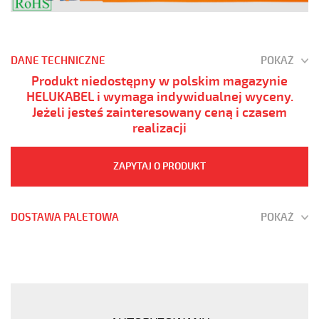
DANE TECHNICZNE
POKAŻ
Produkt niedostępny w polskim magazynie
HELUKABEL i wymaga indywidualnej wyceny.
Jeżeli jesteś zainteresowany ceną i czasem
realizacji
ZAPYTAJ O PRODUKT
DOSTAWA PALETOWA
POKAŻ
PUR-
JZ
5G16
POMARAŃCZOWY
Kabel