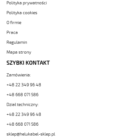
elastyczny
Polityka prywatności
300/500V
Polityka cookies
izolacja
pur
O firmie
84899
22043
Praca
zł
Regulamin
0,00
2026-
Mapa strony
08-
SZYBKI KONTAKT
07T10:53:51+02:00
In
stock
Zamówienia:
PUR-
+48 22 349 96 48
OZ
2x0,75
+48 668 071 586
POMARAŃCZOWY
Dział techniczny:
Kabel
elastyczny
+48 22 349 96 48
300/500V
izolacja
+48 668 071 586
pur
sklep@helukabel-sklep.pl
https://www.helukabel-