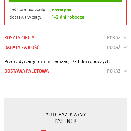
dostępne
ilość w magazynie:
1-2 dni robocze
dostawa w ciągu:
KOSZTY CIĘCIA
POKAŻ
RABATY ZA ILOŚĆ
POKAŻ
Przewidywany termin realizacji 7-8 dni roboczych
DOSTAWA PALETOWA
POKAŻ
PUR-
JB
5G6
POMARAŃCZOWY
Kabel
AUTORYZOWANY
elastyczny
PARTNER
300/500V
izolacja