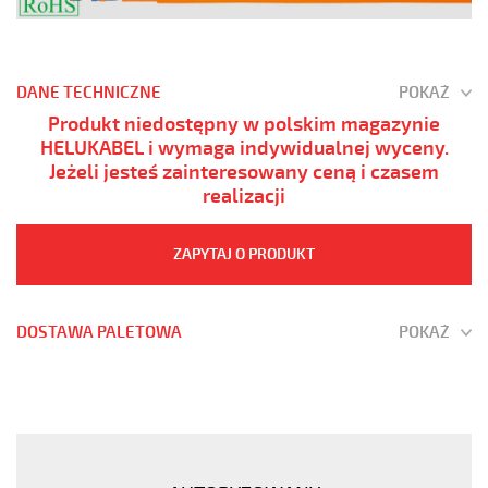
DANE TECHNICZNE
POKAŻ
Produkt niedostępny w polskim magazynie
HELUKABEL i wymaga indywidualnej wyceny.
Jeżeli jesteś zainteresowany ceną i czasem
realizacji
ZAPYTAJ O PRODUKT
DOSTAWA PALETOWA
POKAŻ
PUR-
JB
4G25
POMARAŃCZOWY
Kabel