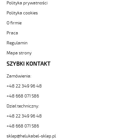
300/500V
Polityka prywatności
izolacja
Polityka cookies
pur
84900
O firmie
22044
zł
Praca
0,00
Regulamin
2026-
08-
Mapa strony
09T19:05:02+02:00
SZYBKI KONTAKT
In
stock
PUR-
Zamówienia:
OZ
+48 22 349 96 48
2x0,75
POMARAŃCZOWY
+48 668 071 586
Kabel
Dział techniczny:
elastyczny
300/500V
+48 22 349 96 48
izolacja
pur
+48 668 071 586
https://www.helukabel-
sklep@helukabel-sklep.pl
sklep.pl/pur-