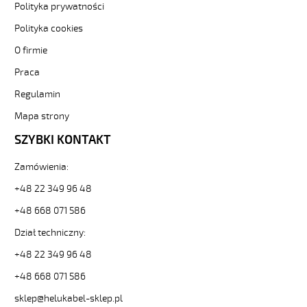
HELUKABEL
Polityka prywatności
https://www.static.helukabel-
Polityka cookies
sklep.pl/upload/galleries/producers/small_
YÖ-
O firmie
C-
PURÖ-
Praca
OZ
Regulamin
2x4
Kabel
Mapa strony
elastyczny
SZYBKI KONTAKT
450/750V
izol
pur,ekran,szary,olejoodp
Zamówienia:
84823
+48 22 349 96 48
21507
zł
+48 668 071 586
0,00
Dział techniczny:
2026-
08-
+48 22 349 96 48
07T16:39:20+02:00
In
+48 668 071 586
stock
sklep@helukabel-sklep.pl
YÖ-