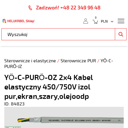
Zadzwoń! +48 22 349 96 48
0
Sterownicze i elastyczne
/
Sterownicze PUR
/
YÖ-C-
PURÖ-JZ
YÖ-C-PURÖ-OZ 2x4 Kabel
elastyczny 450/750V izol
pur,ekran,szary,olejoodp
ID: 84823