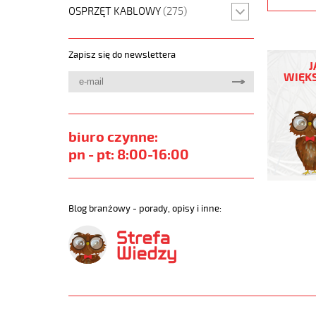
OSPRZĘT KABLOWY
(275)
YÖ-
Zapisz się do newslettera
C-
J
PURÖ-
WIĘKS
JZ
8G1,5
Kabel
elastycz
biuro czynne:
300/500
pn - pt: 8:00-16:00
izol
pur,ekran
https://
sklep.pl/
Blog branżowy - porady, opisy i inne:
YO-
C-
PURO-
JZ.jpg
https://
sklep.pl/
c-
puro-