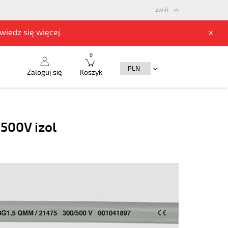
zwiń
owiedz się
więcej.
x
0
Zaloguj się
Koszyk
500V izol