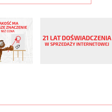
AKOŚĆ MA
ZE ZNACZENIE
NIŻ CENA
21 LAT DOŚWIADCZENIA
W SPRZEDAŻY INTERNETOWEJ
ny
V
,szary,olejoodp
www.static.helukabel-
upload/galleries/products/1537-
www.helukabel-
yo-