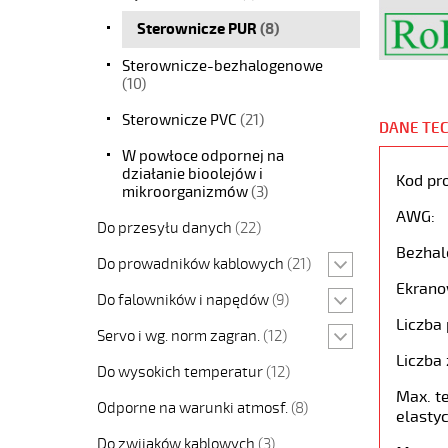
Sterownicze PUR
(8)
Sterownicze-bezhalogenowe
(10)
Sterownicze PVC
(21)
DANE TE
W powłoce odpornej na
działanie bioolejów i
Kod pr
mikroorganizmów
(3)
AWG:
Do przesyłu danych
(22)
Bezhal
Do prowadników kablowych
(21)
Ekrano
Do falowników i napędów
(9)
Liczba 
Servo i wg. norm zagran.
(12)
Liczba 
Do wysokich temperatur
(12)
Max. t
Odporne na warunki atmosf.
(8)
elastyc
Do zwijaków kablowych
(3)