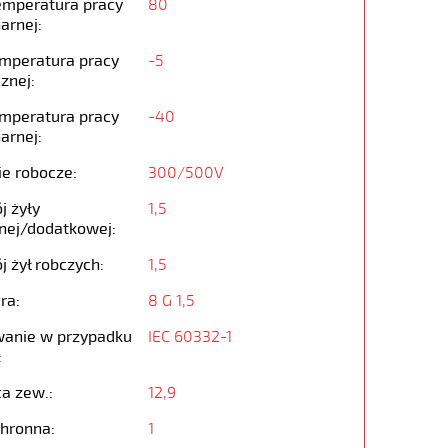
emperatura pracy
80
arnej:
emperatura pracy
-5
znej:
emperatura pracy
-40
arnej:
ie robocze:
300/500V
j żyły
1,5
nej/dodatkowej:
j żył robczych:
1,5
ra:
8 G 1,5
anie w przypadku
IEC 60332-1
:
ca zew.:
12,9
chronna:
1