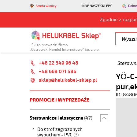
Strefa wiedzy
INNE NASZE SKLEPY
Dobre
Zgodnie z rozpo
Sklep prowadzi firma
„Ostrowski Handel Internetowy” Sp. z o.o.
+48 22 349 96 48
Sterowni
+48 668 071 586
YÖ-C-
sklep@helukabel-sklep.pl
pur,e
ID: 8480
PROMOCJE I WYPRZEDAŻE
Sterownicze i elastyczne
(47)
Do stref zagrożonych
wybuchem - PVC
(3)