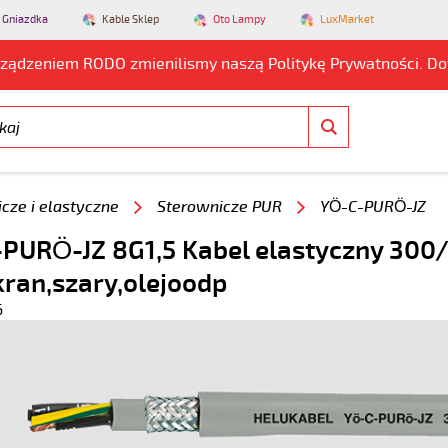
 Gniazdka
Kable Sklep
Oto Lampy
LuxMarket
rządzeniem RODO zmienilismy naszą Politykę Prywatności. D
cze i elastyczne
Sterownicze PUR
YÖ-C-PURÖ-JZ
PURÖ-JZ 8G1,5 Kabel elastyczny 300/
kran,szary,olejoodp
6