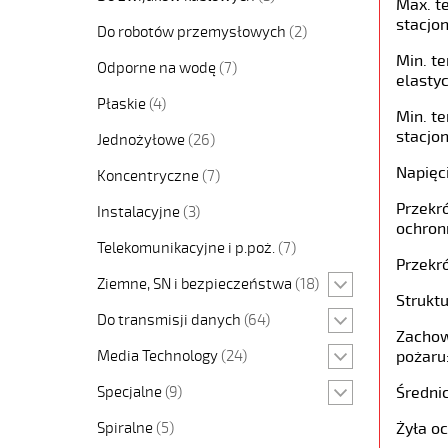
Max. t
stacjon
Do robotów przemysłowych
(2)
Min. t
Odporne na wodę
(7)
elastyc
Płaskie
(4)
Min. t
stacjon
Jednożyłowe
(26)
Napięc
Koncentryczne
(7)
Przekró
Instalacyjne
(3)
ochron
Telekomunikacyjne i p.poż.
(7)
Przekró
Ziemne, SN i bezpieczeństwa
(18)
Struktu
Do transmisji danych
(64)
Zachow
Media Technology
(24)
pożaru
Specjalne
(9)
Średni
Spiralne
(5)
Żyła o