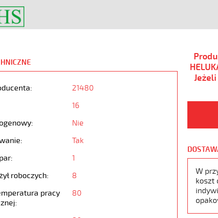
Produ
CHNICZNE
HELUKA
Jeżel
oducenta:
21480
16
ogenowy:
Nie
wanie:
Tak
DOSTAW
par:
1
W prz
żył roboczych:
8
koszt 
indywi
emperatura pracy
80
opako
znej: