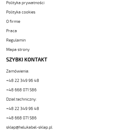
21479].
Polityka prywatności
HELUKABEL
Polityka cookies
https://www.static.helukabel-
sklep.pl/upload/galleries/producers/small_
O firmie
YÖ-
C-
Praca
PURÖ-
Regulamin
JZ
7G1,5
Mapa strony
Kabel
SZYBKI KONTAKT
elastyczny
300/500V
izol
Zamówienia:
pur,ekran,szary,olejoodp
+48 22 349 96 48
84805
21479
+48 668 071 586
zł
Dział techniczny:
0,00
2026-
+48 22 349 96 48
08-
09T18:37:59+02:00
+48 668 071 586
In
sklep@helukabel-sklep.pl
stock