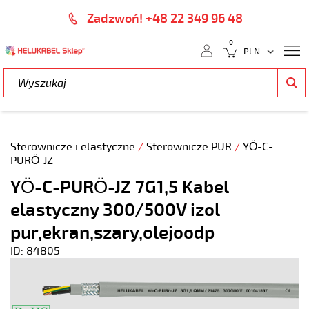
Zadzwoń! +48 22 349 96 48
0
Sterownicze i elastyczne
/
Sterownicze PUR
/
YÖ-C-
PURÖ-JZ
YÖ-C-PURÖ-JZ 7G1,5 Kabel
elastyczny 300/500V izol
pur,ekran,szary,olejoodp
ID: 84805