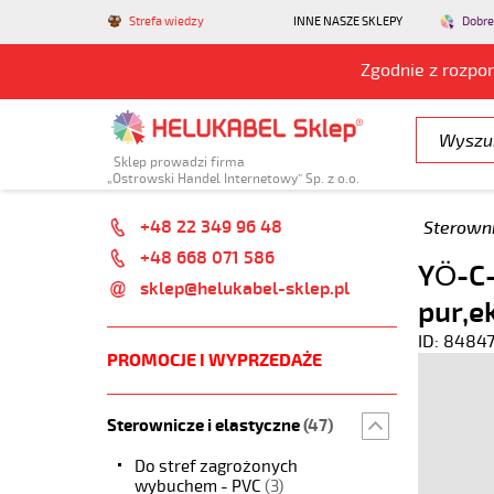
Strefa wiedzy
INNE NASZE SKLEPY
Dobre
Zgodnie z rozpo
Sklep prowadzi firma
„Ostrowski Handel Internetowy” Sp. z o.o.
+48 22 349 96 48
Sterowni
+48 668 071 586
YÖ-C-
sklep@helukabel-sklep.pl
pur,e
ID: 8484
PROMOCJE I WYPRZEDAŻE
Sterownicze i elastyczne
(47)
Do stref zagrożonych
wybuchem - PVC
(3)