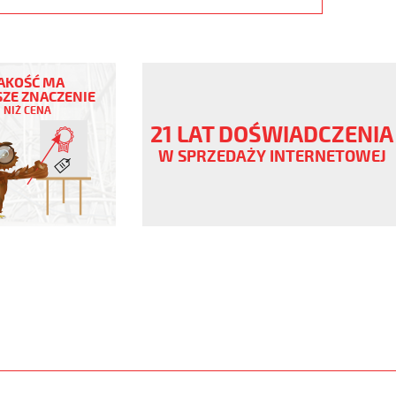
AKOŚĆ MA
ZE ZNACZENIE
NIŻ CENA
21 LAT DOŚWIADCZENIA
W SPRZEDAŻY INTERNETOWEJ
ny
V
,szary,olejoodp
www.static.helukabel-
upload/galleries/products/1537-
www.helukabel-
yo-