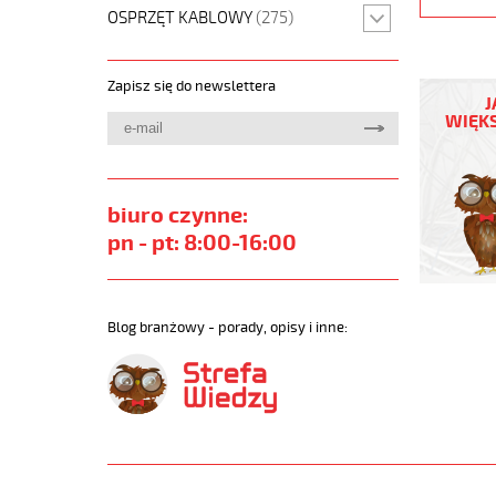
OSPRZĘT KABLOWY
(275)
YÖ-
Zapisz się do newslettera
C-
J
PURÖ-
WIĘKS
JZ
5G95
Kabel
elastycz
biuro czynne:
450/750
pn - pt: 8:00-16:00
izol
pur,ekran
https://
sklep.pl/
Blog branżowy - porady, opisy i inne:
YO-
C-
PURO-
JZ.jpg
https://
sklep.pl/
c-
puro-