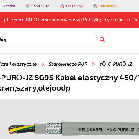
 Gniazdka
Kable Sklep
Oto Lampy
LuxMarket
rządzeniem RODO zmienilismy naszą Politykę Prywatności. D
cze i elastyczne
Sterownicze PUR
YÖ-C-PURÖ-JZ
PURÖ-JZ 5G95 Kabel elastyczny 450/7
kran,szary,olejoodp
7