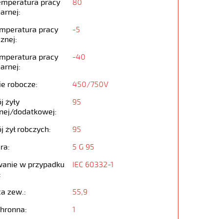
emperatura pracy
80
arnej:
emperatura pracy
-5
znej:
emperatura pracy
-40
arnej:
ie robocze:
450/750V
j żyły
95
nej/dodatkowej:
j żył robczych:
95
ra:
5 G 95
anie w przypadku
IEC 60332-1
:
ca zew.:
55,9
chronna:
1