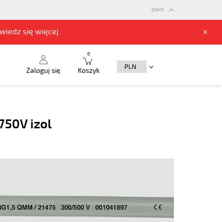
zwiń
owiedz się
więcej.
x
0
Zaloguj się
Koszyk
50V izol