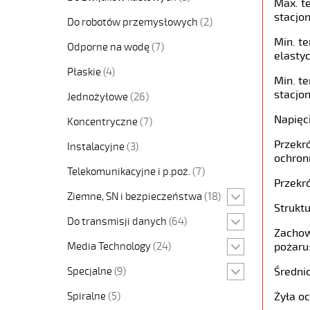
Max. t
stacjon
Do robotów przemysłowych
(2)
Min. t
Odporne na wodę
(7)
elastyc
Płaskie
(4)
Min. t
stacjon
Jednożyłowe
(26)
Napięc
Koncentryczne
(7)
Przekró
Instalacyjne
(3)
ochron
Telekomunikacyjne i p.poż.
(7)
Przekró
Ziemne, SN i bezpieczeństwa
(18)
Struktu
Do transmisji danych
(64)
Zachow
Media Technology
(24)
pożaru
Specjalne
(9)
Średni
Spiralne
(5)
Żyła o