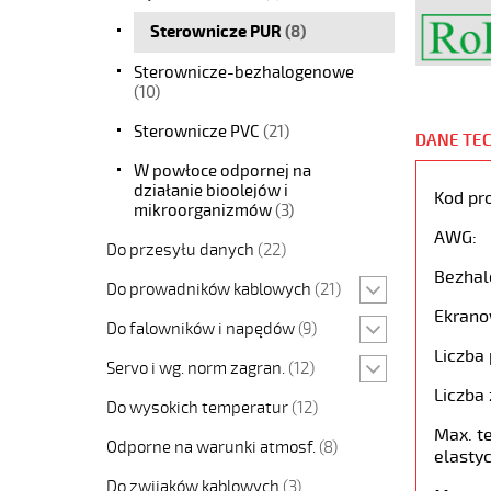
Sterownicze PUR
(8)
Sterownicze-bezhalogenowe
(10)
Sterownicze PVC
(21)
DANE TE
W powłoce odpornej na
działanie bioolejów i
Kod pr
mikroorganizmów
(3)
AWG:
Do przesyłu danych
(22)
Bezhal
Do prowadników kablowych
(21)
Ekrano
Do falowników i napędów
(9)
Liczba 
Servo i wg. norm zagran.
(12)
Liczba 
Do wysokich temperatur
(12)
Max. t
Odporne na warunki atmosf.
(8)
elastyc
Do zwijaków kablowych
(3)