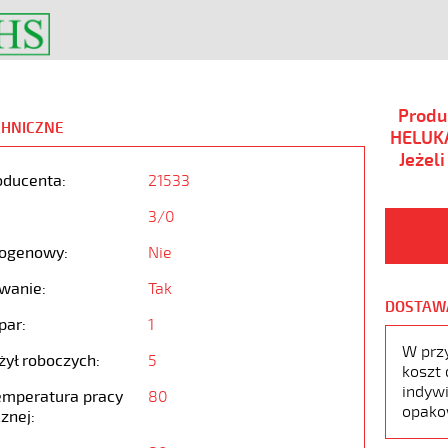
Produ
CHNICZNE
HELUKA
Jeżel
oducenta:
21533
3/0
ogenowy:
Nie
wanie:
Tak
DOSTAW
par:
1
W prz
żył roboczych:
5
koszt 
indywi
emperatura pracy
80
opako
znej: