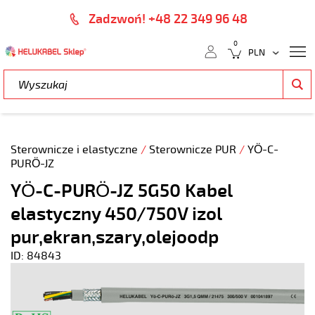
Zadzwoń! +48 22 349 96 48
0
Sterownicze i elastyczne
/
Sterownicze PUR
/
YÖ-C-
PURÖ-JZ
YÖ-C-PURÖ-JZ 5G50 Kabel
elastyczny 450/750V izol
pur,ekran,szary,olejoodp
ID: 84843