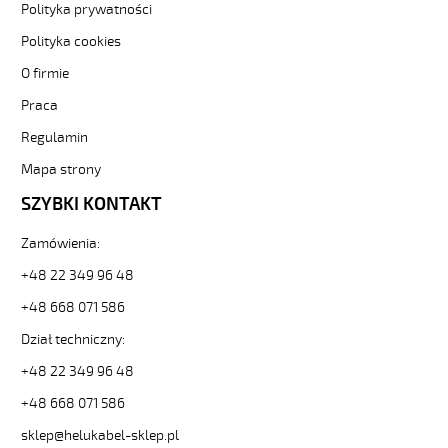
HELUKABEL
Polityka prywatności
https://www.static.helukabel-
Polityka cookies
sklep.pl/upload/galleries/producers/small_
YÖ-
O firmie
C-
PURÖ-
Praca
JZ
Regulamin
5G50
Kabel
Mapa strony
elastyczny
SZYBKI KONTAKT
450/750V
izol
pur,ekran,szary,olejoodp
Zamówienia:
84843
+48 22 349 96 48
21529
zł
+48 668 071 586
0,00
Dział techniczny:
2026-
08-
+48 22 349 96 48
08T14:35:24+02:00
In
+48 668 071 586
stock
sklep@helukabel-sklep.pl
YÖ-