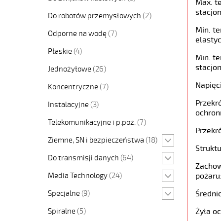
Max. t
stacjon
Do robotów przemysłowych
(2)
Min. t
Odporne na wodę
(7)
elastyc
Płaskie
(4)
Min. t
stacjon
Jednożyłowe
(26)
Napięc
Koncentryczne
(7)
Przekró
Instalacyjne
(3)
ochron
Telekomunikacyjne i p.poż.
(7)
Przekró
Ziemne, SN i bezpieczeństwa
(18)
Struktu
Do transmisji danych
(64)
Zachow
Media Technology
(24)
pożaru
Specjalne
(9)
Średni
Spiralne
(5)
Żyła o