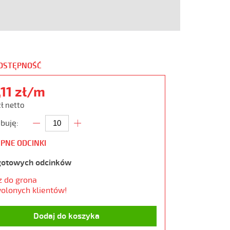
DOSTĘPNOŚĆ
,11 zł/m
zł netto
buję:
PNE ODCINKI
gotowych odcinków
z do grona
olonych klientów!
Dodaj do koszyka