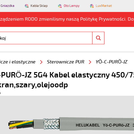
 Gniazdka
Kable Sklep
Oto Lampy
LuxMarket
rządzeniem RODO zmienilismy naszą Politykę Prywatności. D
cze i elastyczne
Sterownicze PUR
YÖ-C-PURÖ-JZ
PURÖ-JZ 5G4 Kabel elastyczny 450/75
kran,szary,olejoodp
6