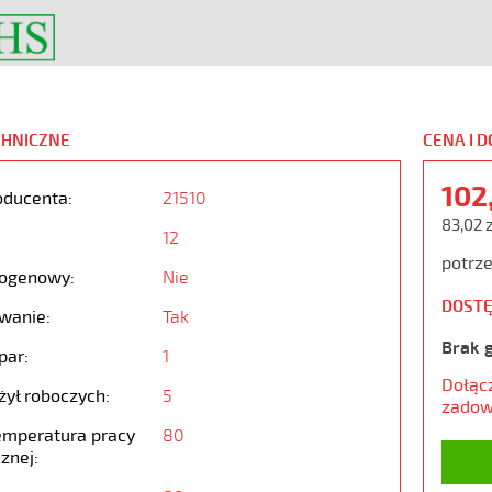
CHNICZNE
CENA I 
102
oducenta:
21510
83,02 
12
potrze
ogenowy:
Nie
DOSTĘ
wanie:
Tak
Brak 
par:
1
Dołąc
żył roboczych:
5
zadow
emperatura pracy
80
znej: