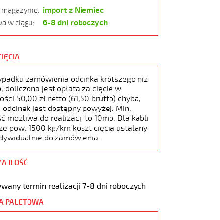
import z Niemiec
w magazynie:
6-8 dni roboczych
a w ciągu:
CIĘCIA
ypadku zamówienia odcinka krótszego niż
 doliczona jest opłata za cięcie w
ści 50,00 zł netto (61,50 brutto) chyba,
i odcinek jest dostępny powyżej. Min.
ć możliwa do realizacji to 10mb. Dla kabli
ze pow. 1500 kg/km koszt cięcia ustalany
ndywidualnie do zamówienia.
ZA ILOŚĆ
wany termin realizacji 7-8 dni roboczych
A PALETOWA