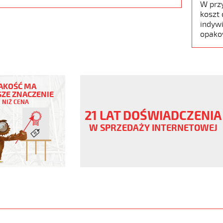
W prz
koszt 
indywi
opako
AKOŚĆ MA
ZE ZNACZENIE
NIŻ CENA
21 LAT DOŚWIADCZENIA
W SPRZEDAŻY INTERNETOWEJ
ny
V
,szary,olejoodp
www.static.helukabel-
upload/galleries/products/1537-