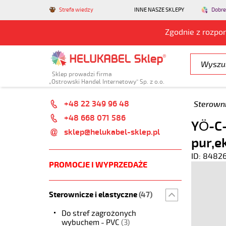
Strefa wiedzy
INNE NASZE SKLEPY
Dobre
Zgodnie z rozpo
Sklep prowadzi firma
„Ostrowski Handel Internetowy” Sp. z o.o.
+48 22 349 96 48
Sterowni
+48 668 071 586
YÖ-C-
sklep@helukabel-sklep.pl
pur,e
ID: 8482
PROMOCJE I WYPRZEDAŻE
Sterownicze i elastyczne
(47)
Do stref zagrożonych
wybuchem - PVC
(3)