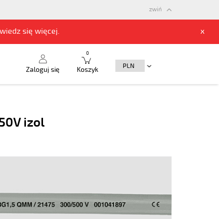
zwiń
owiedz się
więcej.
x
0
Zaloguj się
Koszyk
0V izol