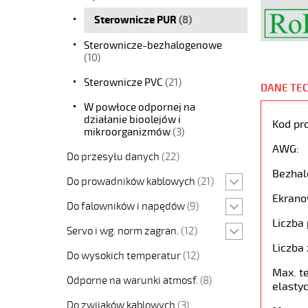
Sterownicze PUR
(8)
Sterownicze-bezhalogenowe
(10)
Sterownicze PVC
(21)
DANE TE
W powłoce odpornej na
działanie bioolejów i
Kod pr
mikroorganizmów
(3)
AWG:
Do przesyłu danych
(22)
Bezhal
Do prowadników kablowych
(21)
Ekrano
Do falowników i napędów
(9)
Liczba 
Servo i wg. norm zagran.
(12)
Liczba 
Do wysokich temperatur
(12)
Max. t
Odporne na warunki atmosf.
(8)
elastyc
Do zwijaków kablowych
(3)