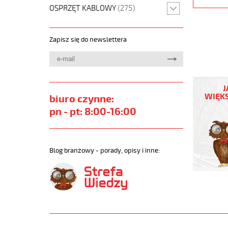
OSPRZĘT KABLOWY
(275)
Zapisz się do newslettera
YÖ-
C-
J
PURÖ-
WIĘKS
biuro czynne:
JZ
pn - pt: 8:00-16:00
5G4
Kabel
elastycz
450/750
Blog branżowy - porady, opisy i inne:
izol
pur,ekran
https://
sklep.pl/
YO-
C-
PURO-
JZ.jpg