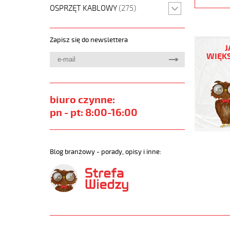
OSPRZĘT KABLOWY
(275)
YÖ-
Zapisz się do newslettera
C-
J
PURÖ-
WIĘKS
JZ
5G25
Kabel
elastycz
biuro czynne:
450/750
pn - pt: 8:00-16:00
izol
pur,ekran
https://
sklep.pl/
Blog branżowy - porady, opisy i inne:
YO-
C-
PURO-
JZ.jpg
https://
sklep.pl/
c-
puro-