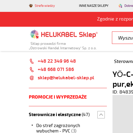
Strefa wiedzy
INNE NASZE SKLEPY
Dobre
Zgodnie z rozpo
Sklep prowadzi firma
„Ostrowski Handel Internetowy” Sp. z o.o.
+48 22 349 96 48
Sterowni
+48 668 071 586
YÖ-C-
sklep@helukabel-sklep.pl
pur,e
ID: 8483
PROMOCJE I WYPRZEDAŻE
Sterownicze i elastyczne
(47)
Do stref zagrożonych
wybuchem - PVC
(3)