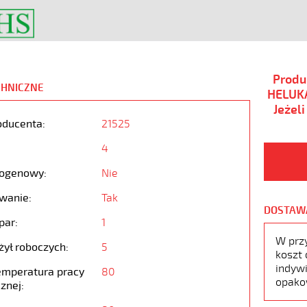
Produ
CHNICZNE
HELUKA
Jeżel
oducenta:
21525
4
ogenowy:
Nie
wanie:
Tak
DOSTAW
par:
1
W prz
żył roboczych:
5
koszt 
indywi
emperatura pracy
80
opako
znej: