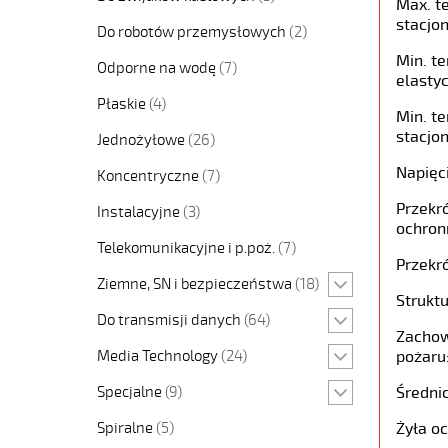
Max. t
stacjon
Do robotów przemysłowych
(2)
Min. t
Odporne na wodę
(7)
elastyc
Płaskie
(4)
Min. t
stacjon
Jednożyłowe
(26)
Napięc
Koncentryczne
(7)
Przekró
Instalacyjne
(3)
ochron
Telekomunikacyjne i p.poż.
(7)
Przekró
Ziemne, SN i bezpieczeństwa
(18)
Struktu
Do transmisji danych
(64)
Zachow
Media Technology
(24)
pożaru
Specjalne
(9)
Średni
Spiralne
(5)
Żyła o