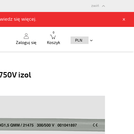
zwiń
owiedz się
więcej.
x
0
Zaloguj się
Koszyk
50V izol