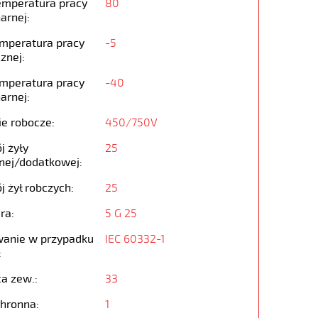
emperatura pracy
80
arnej:
emperatura pracy
-5
znej:
emperatura pracy
-40
arnej:
ie robocze:
450/750V
j żyły
25
nej/dodatkowej:
j żył robczych:
25
ra:
5 G 25
anie w przypadku
IEC 60332-1
:
ca zew.:
33
chronna:
1