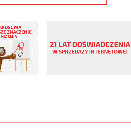
AKOŚĆ MA
ZE ZNACZENIE
NIŻ CENA
21 LAT DOŚWIADCZENIA
W SPRZEDAŻY INTERNETOWEJ
ny
V
,szary,olejoodp
www.static.helukabel-
upload/galleries/products/1537-
www.helukabel-
yo-