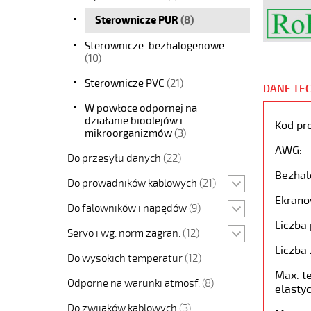
Sterownicze PUR
(8)
Sterownicze-bezhalogenowe
(10)
Sterownicze PVC
(21)
DANE TE
W powłoce odpornej na
działanie bioolejów i
Kod pr
mikroorganizmów
(3)
AWG:
Do przesyłu danych
(22)
Bezhal
Do prowadników kablowych
(21)
Ekrano
Do falowników i napędów
(9)
Liczba 
Servo i wg. norm zagran.
(12)
Liczba 
Do wysokich temperatur
(12)
Max. t
Odporne na warunki atmosf.
(8)
elastyc
Do zwijaków kablowych
(3)