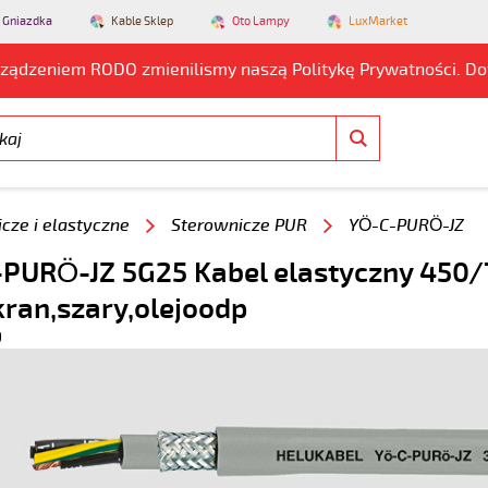
 Gniazdka
Kable Sklep
Oto Lampy
LuxMarket
rządzeniem RODO zmienilismy naszą Politykę Prywatności. D
cze i elastyczne
Sterownicze PUR
YÖ-C-PURÖ-JZ
PURÖ-JZ 5G25 Kabel elastyczny 450/7
kran,szary,olejoodp
9