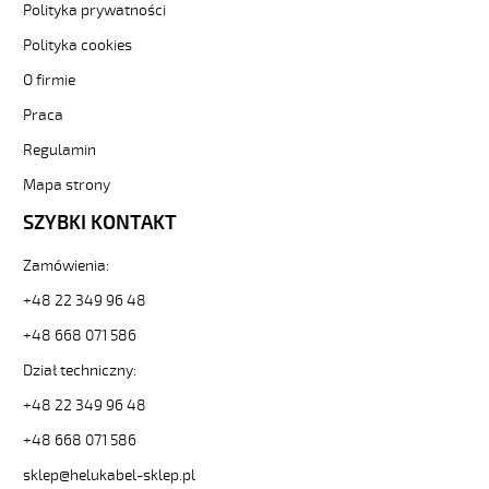
21403].
Polityka prywatności
HELUKABEL
Polityka cookies
https://www.static.helukabel-
sklep.pl/upload/galleries/producers/small_
O firmie
YÖ-
C-
Praca
PURÖ-
Regulamin
JZ
5G0,5
Mapa strony
Kabel
SZYBKI KONTAKT
elastyczny
300/500V
izol
Zamówienia:
pur,ekran,szary,olejoodp
+48 22 349 96 48
84759
21403
+48 668 071 586
zł
Dział techniczny:
0,00
2026-
+48 22 349 96 48
08-
09T16:28:00+02:00
+48 668 071 586
In
sklep@helukabel-sklep.pl
stock