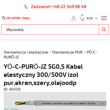
Zadzwoń! +48 22 349 96 48
0
Sterownicze i elastyczne
/
Sterownicze PUR
/
YÖ-C-
PURÖ-JZ
YÖ-C-PURÖ-JZ 5G0,5 Kabel
elastyczny 300/500V izol
pur,ekran,szary,olejoodp
ID: 84759