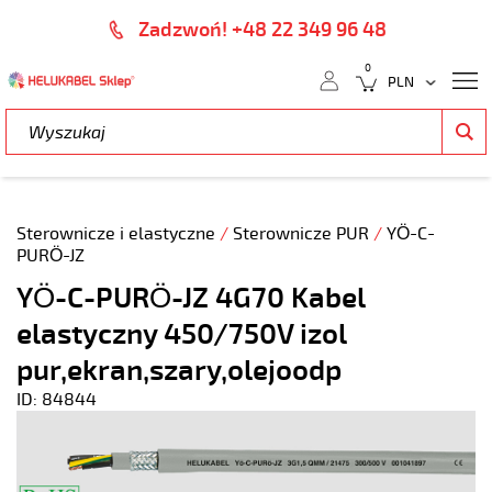
Zadzwoń! +48 22 349 96 48
0
Sterownicze i elastyczne
/
Sterownicze PUR
/
YÖ-C-
PURÖ-JZ
YÖ-C-PURÖ-JZ 4G70 Kabel
elastyczny 450/750V izol
pur,ekran,szary,olejoodp
ID: 84844