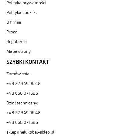
HELUKABEL
Polityka prywatności
https://www.static.helukabel-
Polityka cookies
sklep.pl/upload/galleries/producers/small_
YÖ-
O firmie
C-
PURÖ-
Praca
JZ
Regulamin
4G70
Kabel
Mapa strony
elastyczny
SZYBKI KONTAKT
450/750V
izol
pur,ekran,szary,olejoodp
Zamówienia:
84844
+48 22 349 96 48
21530
zł
+48 668 071 586
0,00
Dział techniczny:
2026-
08-
+48 22 349 96 48
08T19:50:20+02:00
In
+48 668 071 586
stock
sklep@helukabel-sklep.pl
YÖ-