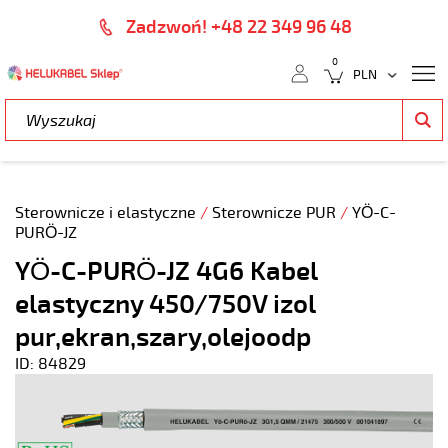
Zadzwoń! +48 22 349 96 48
0
Sterownicze i elastyczne
/
Sterownicze PUR
/
YÖ-C-
PURÖ-JZ
YÖ-C-PURÖ-JZ 4G6 Kabel
elastyczny 450/750V izol
pur,ekran,szary,olejoodp
ID: 84829