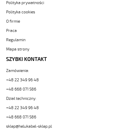
HELUKABEL
Polityka prywatności
https://www.static.helukabel-
Polityka cookies
sklep.pl/upload/galleries/producers/small_
YÖ-
O firmie
C-
PURÖ-
Praca
JZ
Regulamin
4G6
Kabel
Mapa strony
elastyczny
SZYBKI KONTAKT
450/750V
izol
pur,ekran,szary,olejoodp
Zamówienia:
84829
+48 22 349 96 48
21513
zł
+48 668 071 586
0,00
Dział techniczny:
2026-
08-
+48 22 349 96 48
08T23:17:16+02:00
In
+48 668 071 586
stock
sklep@helukabel-sklep.pl
YÖ-