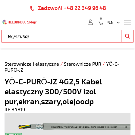
Zadzwoń! +48 22 349 96 48
0
Sterownicze i elastyczne
/
Sterownicze PUR
/
YÖ-C-
PURÖ-JZ
YÖ-C-PURÖ-JZ 4G2,5 Kabel
elastyczny 300/500V izol
pur,ekran,szary,olejoodp
ID: 84819