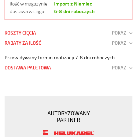
import z Niemiec
ilość w magazynie:
6-8 dni roboczych
dostawa w ciągu:
KOSZTY CIĘCIA
POKAŻ
RABATY ZA ILOŚĆ
POKAŻ
Przewidywany termin realizacji 7-8 dni roboczych
DOSTAWA PALETOWA
POKAŻ
YÖ-
C-
PURÖ-
JZ
4G2,5
AUTORYZOWANY
Kabel
PARTNER
elastyczny
300/500V
izol