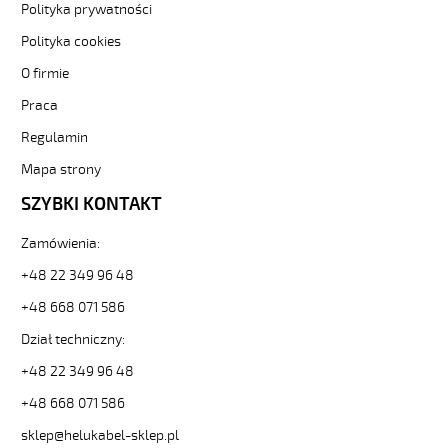
3-
Polityka prywatności
84819
Polityka cookies
Sterownicze
i
O firmie
elastyczne.
Praca
YÖ-
C-
Regulamin
PURÖ-
JZ
Mapa strony
4G2,5
SZYBKI KONTAKT
Kabel
elastyczny
Zamówienia:
300/500V
izol
+48 22 349 96 48
pur,ekran,szary,olejoodp
od
+48 668 071 586
Hekulabel
Dział techniczny:
[kod:
21501].
+48 22 349 96 48
HELUKABEL
+48 668 071 586
https://www.static.helukabel-
sklep.pl/upload/galleries/producers/small_
sklep@helukabel-sklep.pl