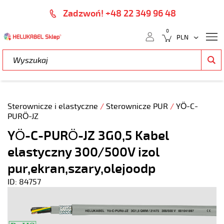
Zadzwoń! +48 22 349 96 48
0
Sterownicze i elastyczne
/
Sterownicze PUR
/
YÖ-C-
PURÖ-JZ
YÖ-C-PURÖ-JZ 3G0,5 Kabel
elastyczny 300/500V izol
pur,ekran,szary,olejoodp
ID: 84757