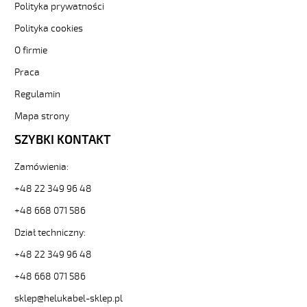
21401].
Polityka prywatności
HELUKABEL
Polityka cookies
https://www.static.helukabel-
sklep.pl/upload/galleries/producers/small_
O firmie
YÖ-
C-
Praca
PURÖ-
Regulamin
JZ
3G0,5
Mapa strony
Kabel
SZYBKI KONTAKT
elastyczny
300/500V
izol
Zamówienia:
pur,ekran,szary,olejoodp
+48 22 349 96 48
84757
21401
+48 668 071 586
zł
Dział techniczny:
0,00
2026-
+48 22 349 96 48
08-
08T17:29:15+02:00
+48 668 071 586
In
sklep@helukabel-sklep.pl
stock