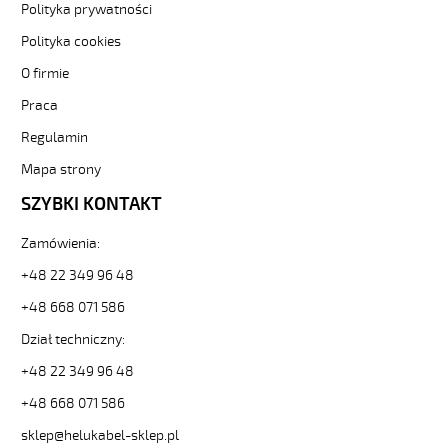
21416].
Polityka prywatności
HELUKABEL
Polityka cookies
https://www.static.helukabel-
sklep.pl/upload/galleries/producers/small_
O firmie
YÖ-
C-
Praca
PURÖ-
Regulamin
JZ
30G0,5
Mapa strony
Kabel
SZYBKI KONTAKT
elastyczny
300/500V
izol
Zamówienia:
pur,ekran,szary,olejoodp
+48 22 349 96 48
84767
21416
+48 668 071 586
zł
Dział techniczny:
0,00
2026-
+48 22 349 96 48
08-
09T00:43:32+02:00
+48 668 071 586
In
sklep@helukabel-sklep.pl
stock