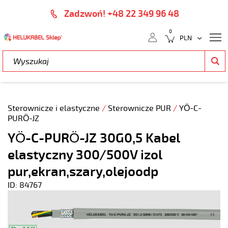
Zadzwoń! +48 22 349 96 48
0
Sterownicze i elastyczne
/
Sterownicze PUR
/
YÖ-C-
PURÖ-JZ
YÖ-C-PURÖ-JZ 30G0,5 Kabel
elastyczny 300/500V izol
pur,ekran,szary,olejoodp
ID: 84767