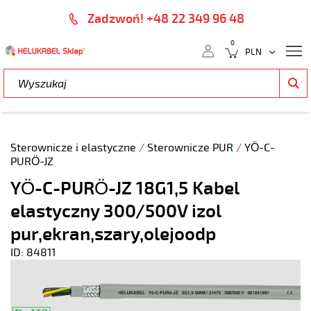
Zadzwoń! +48 22 349 96 48
0
Sterownicze i elastyczne
/
Sterownicze PUR
/
YÖ-C-
PURÖ-JZ
YÖ-C-PURÖ-JZ 18G1,5 Kabel
elastyczny 300/500V izol
pur,ekran,szary,olejoodp
ID: 84811