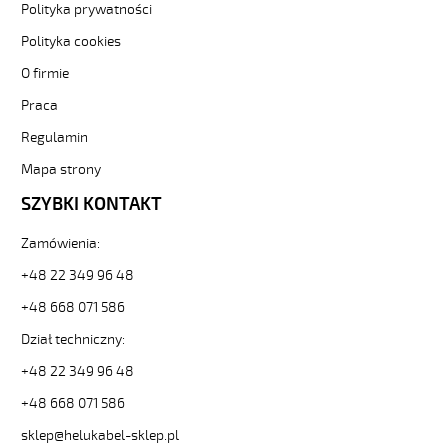
21485].
Polityka prywatności
HELUKABEL
Polityka cookies
https://www.static.helukabel-
sklep.pl/upload/galleries/producers/small_
O firmie
YÖ-
C-
Praca
PURÖ-
Regulamin
JZ
18G1,5
Mapa strony
Kabel
SZYBKI KONTAKT
elastyczny
300/500V
izol
Zamówienia:
pur,ekran,szary,olejoodp
+48 22 349 96 48
84811
21485
+48 668 071 586
zł
Dział techniczny:
0,00
2026-
+48 22 349 96 48
08-
07T06:01:12+02:00
+48 668 071 586
In
sklep@helukabel-sklep.pl
stock