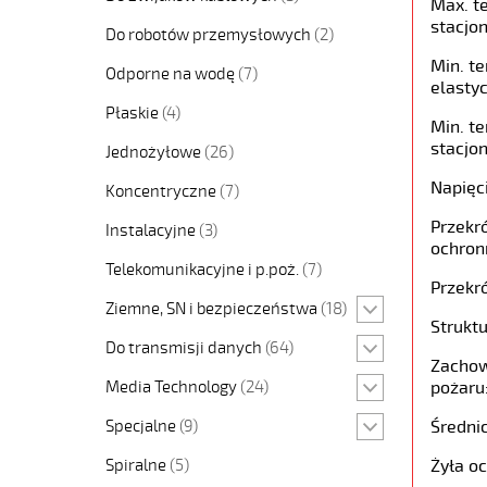
Max. t
stacjon
Do robotów przemysłowych
(2)
Min. t
Odporne na wodę
(7)
elastyc
Płaskie
(4)
Min. t
stacjon
Jednożyłowe
(26)
Napięc
Koncentryczne
(7)
Przekró
Instalacyjne
(3)
ochron
Telekomunikacyjne i p.poż.
(7)
Przekró
Ziemne, SN i bezpieczeństwa
(18)
Struktu
Do transmisji danych
(64)
Zachow
Media Technology
(24)
pożaru
Specjalne
(9)
Średni
Spiralne
(5)
Żyła o