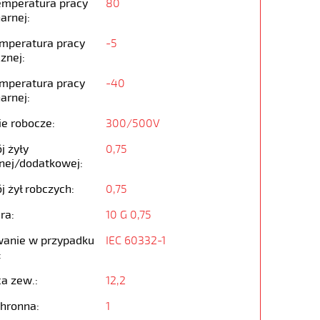
emperatura pracy
80
arnej:
emperatura pracy
-5
znej:
emperatura pracy
-40
arnej:
ie robocze:
300/500V
j żyły
0,75
nej/dodatkowej:
j żył robczych:
0,75
ra:
10 G 0,75
anie w przypadku
IEC 60332-1
:
ca zew.:
12,2
chronna:
1