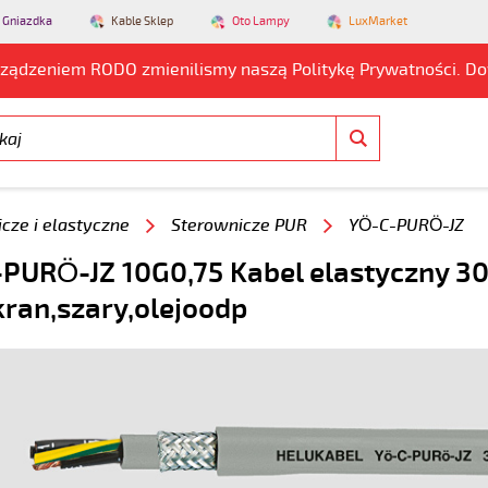
 Gniazdka
Kable Sklep
Oto Lampy
LuxMarket
rządzeniem RODO zmienilismy naszą Politykę Prywatności. D
cze i elastyczne
Sterownicze PUR
YÖ-C-PURÖ-JZ
PURÖ-JZ 10G0,75 Kabel elastyczny 30
kran,szary,olejoodp