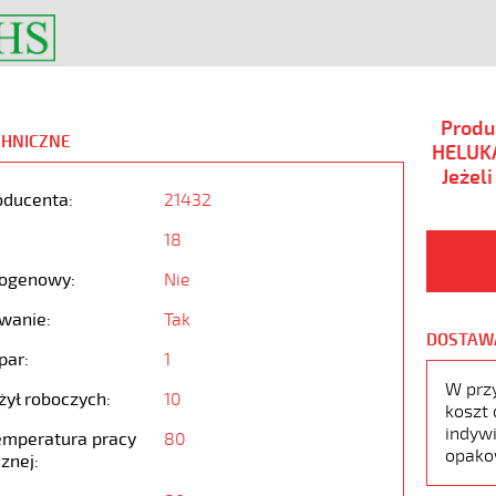
Produ
CHNICZNE
HELUKA
Jeżel
oducenta:
21432
18
ogenowy:
Nie
wanie:
Tak
DOSTAW
par:
1
W prz
żył roboczych:
10
koszt 
indywi
emperatura pracy
80
opako
znej: