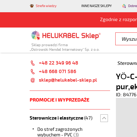
Strefa wiedzy
INNE NASZE SKLEPY
Dobre
Zgodnie z rozpo
Sklep prowadzi firma
„Ostrowski Handel Internetowy” Sp. z o.o.
+48 22 349 96 48
Sterowni
+48 668 071 586
YÖ-C-
sklep@helukabel-sklep.pl
pur,e
ID: 84776
PROMOCJE I WYPRZEDAŻE
Sterownicze i elastyczne
(47)
Do stref zagrożonych
wybuchem - PVC
(3)