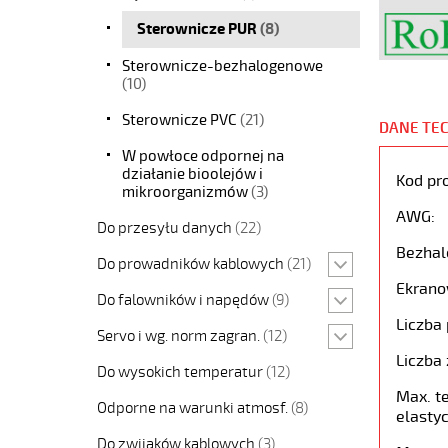
Sterownicze PUR
(8)
Sterownicze-bezhalogenowe
(10)
Sterownicze PVC
(21)
DANE TE
W powłoce odpornej na
działanie bioolejów i
Kod pr
mikroorganizmów
(3)
AWG:
Do przesyłu danych
(22)
Bezhal
Do prowadników kablowych
(21)
Ekrano
Do falowników i napędów
(9)
Liczba 
Servo i wg. norm zagran.
(12)
Liczba 
Do wysokich temperatur
(12)
Max. t
Odporne na warunki atmosf.
(8)
elastyc
Do zwijaków kablowych
(3)