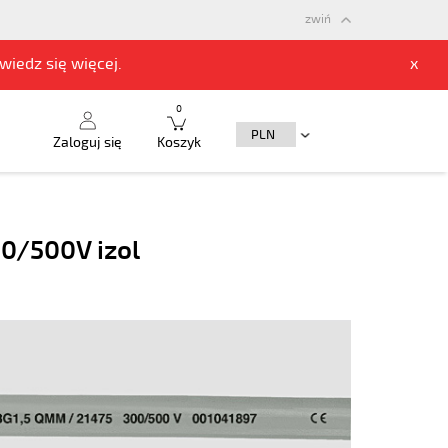
zwiń
owiedz się
więcej.
x
0
Zaloguj się
Koszyk
0/500V izol