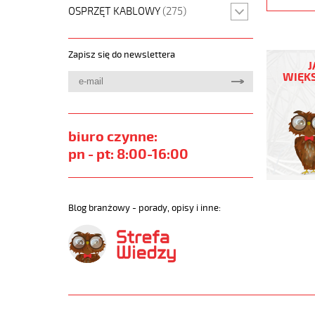
OSPRZĘT KABLOWY
(275)
YÖ-
Zapisz się do newslettera
C-
J
PURÖ-
WIĘKS
JZ
10G0,75
Kabel
elastycz
biuro czynne:
300/500
pn - pt: 8:00-16:00
izol
pur,ekran
https://
sklep.pl/
Blog branżowy - porady, opisy i inne:
YO-
C-
PURO-
JZ.jpg
https://
sklep.pl/
c-
puro-