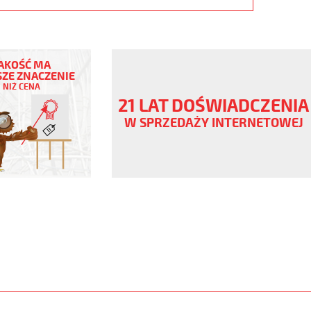
AKOŚĆ MA
ZE ZNACZENIE
NIŻ CENA
21 LAT DOŚWIADCZENIA
W SPRZEDAŻY INTERNETOWEJ
ny
V
,szary,olejoodp
www.static.helukabel-
upload/galleries/products/1537-
www.helukabel-
yo-