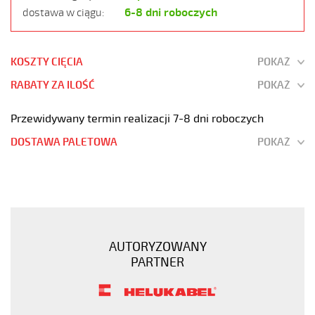
6-8 dni roboczych
dostawa w ciągu:
KOSZTY CIĘCIA
POKAŻ
RABATY ZA ILOŚĆ
POKAŻ
Przewidywany termin realizacji 7-8 dni roboczych
DOSTAWA PALETOWA
POKAŻ
SY-
JB
9G0,75
Kabel
elastyczny
AUTORYZOWANY
300/500V
PARTNER
żyły
kolorowe
oplot
stalowy