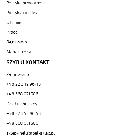
JB
Polityka prywatności
9G0,75
Polityka cookies
Kabel
elastyczny
O firmie
300/500V
Praca
żyły
kolorowe
Regulamin
oplot
stalowy
Mapa strony
od
SZYBKI KONTAKT
Hekulabel
[kod:
Zamówienia:
12223].
HELUKABEL
+48 22 349 96 48
https://www.static.helukabel-
sklep.pl/upload/galleries/producers/small_
+48 668 071 586
SY-
Dział techniczny:
JB
9G0,75
+48 22 349 96 48
Kabel
+48 668 071 586
elastyczny
300/500V
sklep@helukabel-sklep.pl