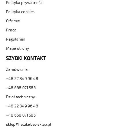
8G1
Polityka prywatności
Kabel
Polityka cookies
elastyczny
300/500V
O firmie
żyły
Praca
kolorowe
oplot
Regulamin
stalowy
od
Mapa strony
Hekulabel
SZYBKI KONTAKT
[kod:
12240].
Zamówienia:
HELUKABEL
https://www.static.helukabel-
+48 22 349 96 48
sklep.pl/upload/galleries/producers/small_
SY-
+48 668 071 586
JB
Dział techniczny:
8G1
Kabel
+48 22 349 96 48
elastyczny
+48 668 071 586
300/500V
żyły
sklep@helukabel-sklep.pl