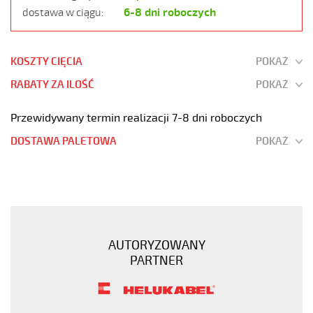
6-8 dni roboczych
dostawa w ciągu:
KOSZTY CIĘCIA
POKAŻ
RABATY ZA ILOŚĆ
POKAŻ
Przewidywany termin realizacji 7-8 dni roboczych
DOSTAWA PALETOWA
POKAŻ
SY-
JB
8G1
Kabel
elastyczny
AUTORYZOWANY
300/500V
PARTNER
żyły
kolorowe
oplot
stalowy