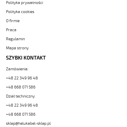
JB
Polityka prywatności
6G0,75
Polityka cookies
Kabel
elastyczny
O firmie
450/750V
Praca
żyły
kolorowe
Regulamin
oplot
stalowy
Mapa strony
od
SZYBKI KONTAKT
Hekulabel
[kod:
Zamówienia:
12312].
HELUKABEL
+48 22 349 96 48
https://www.static.helukabel-
sklep.pl/upload/galleries/producers/small_
+48 668 071 586
SY-
Dział techniczny:
JB
6G0,75
+48 22 349 96 48
Kabel
+48 668 071 586
elastyczny
450/750V
sklep@helukabel-sklep.pl