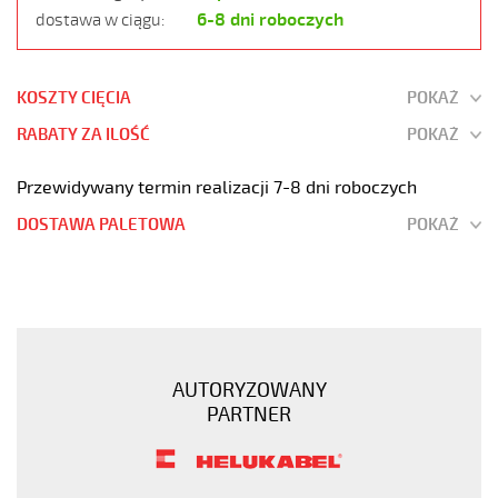
6-8 dni roboczych
dostawa w ciągu:
KOSZTY CIĘCIA
POKAŻ
RABATY ZA ILOŚĆ
POKAŻ
Przewidywany termin realizacji 7-8 dni roboczych
DOSTAWA PALETOWA
POKAŻ
SY-
JB
6G0,75
Kabel
elastyczny
AUTORYZOWANY
450/750V
PARTNER
żyły
kolorowe
oplot
stalowy