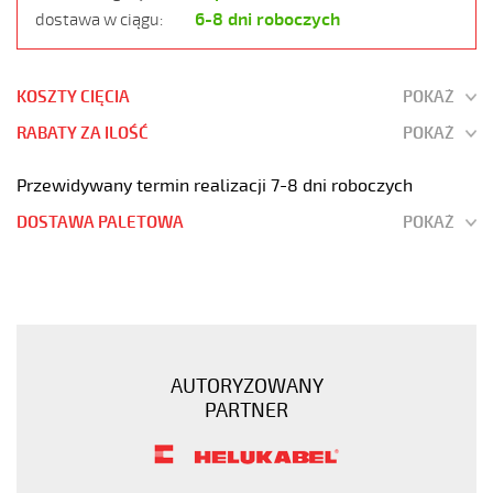
6-8 dni roboczych
dostawa w ciągu:
KOSZTY CIĘCIA
POKAŻ
RABATY ZA ILOŚĆ
POKAŻ
Przewidywany termin realizacji 7-8 dni roboczych
DOSTAWA PALETOWA
POKAŻ
SY-
JB
5G0,75
Kabel
elastyczny
AUTORYZOWANY
300/500V
PARTNER
żyły
kolorowe
oplot
stalowy