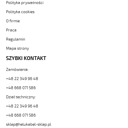
JB
Polityka prywatności
5G0,75
Polityka cookies
Kabel
elastyczny
O firmie
300/500V
Praca
żyły
kolorowe
Regulamin
oplot
stalowy
Mapa strony
od
SZYBKI KONTAKT
Hekulabel
[kod:
Zamówienia:
12221].
HELUKABEL
+48 22 349 96 48
https://www.static.helukabel-
sklep.pl/upload/galleries/producers/small_
+48 668 071 586
SY-
Dział techniczny:
JB
5G0,75
+48 22 349 96 48
Kabel
+48 668 071 586
elastyczny
300/500V
sklep@helukabel-sklep.pl