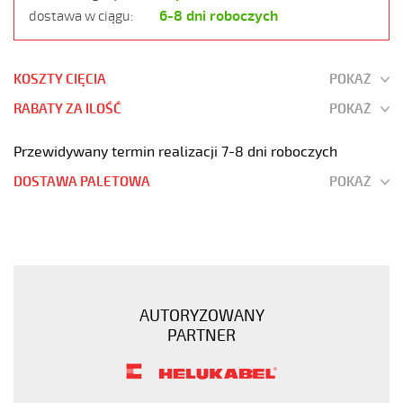
6-8 dni roboczych
dostawa w ciągu:
KOSZTY CIĘCIA
POKAŻ
RABATY ZA ILOŚĆ
POKAŻ
Przewidywany termin realizacji 7-8 dni roboczych
DOSTAWA PALETOWA
POKAŻ
SY-
JB
4G1
Kabel
elastyczny
AUTORYZOWANY
300/500V
PARTNER
żyły
kolorowe
oplot
stalowy