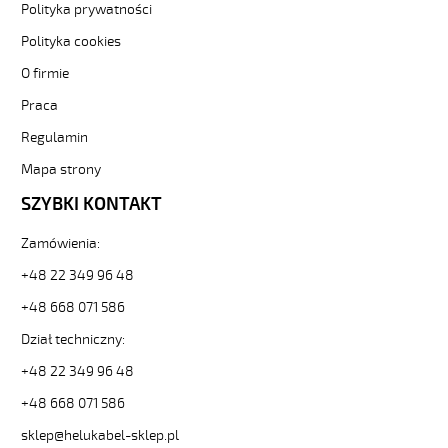
4G1
Polityka prywatności
Kabel
Polityka cookies
elastyczny
300/500V
O firmie
żyły
Praca
kolorowe
oplot
Regulamin
stalowy
od
Mapa strony
Hekulabel
SZYBKI KONTAKT
[kod:
12236].
Zamówienia:
HELUKABEL
https://www.static.helukabel-
+48 22 349 96 48
sklep.pl/upload/galleries/producers/small_
SY-
+48 668 071 586
JB
Dział techniczny:
4G1
Kabel
+48 22 349 96 48
elastyczny
+48 668 071 586
300/500V
żyły
sklep@helukabel-sklep.pl