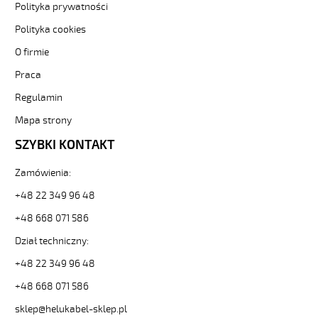
JB
Polityka prywatności
3G1,5
Polityka cookies
Kabel
elastyczny
O firmie
300/500V
Praca
żyły
kolorowe
Regulamin
oplot
stalowy
Mapa strony
od
SZYBKI KONTAKT
Hekulabel
[kod:
Zamówienia:
12257].
HELUKABEL
+48 22 349 96 48
https://www.static.helukabel-
sklep.pl/upload/galleries/producers/small_
+48 668 071 586
SY-
Dział techniczny:
JB
3G1,5
+48 22 349 96 48
Kabel
+48 668 071 586
elastyczny
300/500V
sklep@helukabel-sklep.pl