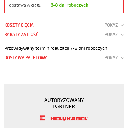
6-8 dni roboczych
dostawa w ciągu:
KOSZTY CIĘCIA
POKAŻ
RABATY ZA ILOŚĆ
POKAŻ
Przewidywany termin realizacji 7-8 dni roboczych
DOSTAWA PALETOWA
POKAŻ
SY-
JB
3G1,5
Kabel
elastyczny
AUTORYZOWANY
300/500V
PARTNER
żyły
kolorowe
oplot
stalowy