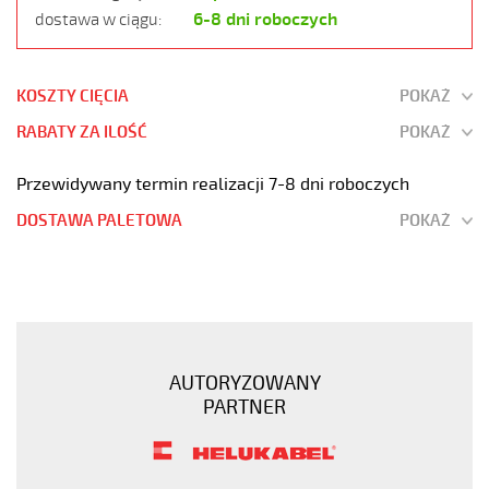
6-8 dni roboczych
dostawa w ciągu:
KOSZTY CIĘCIA
POKAŻ
RABATY ZA ILOŚĆ
POKAŻ
Przewidywany termin realizacji 7-8 dni roboczych
DOSTAWA PALETOWA
POKAŻ
SY-
JB
3G0,5
Kabel
elastyczny
AUTORYZOWANY
300/500V
PARTNER
żyły
kolorowe
oplot
stalowy