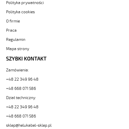
JB
Polityka prywatności
3G0,5
Polityka cookies
Kabel
elastyczny
O firmie
300/500V
Praca
żyły
kolorowe
Regulamin
oplot
stalowy
Mapa strony
od
SZYBKI KONTAKT
Hekulabel
[kod:
Zamówienia:
12201].
HELUKABEL
+48 22 349 96 48
https://www.static.helukabel-
sklep.pl/upload/galleries/producers/small_
+48 668 071 586
SY-
Dział techniczny:
JB
3G0,5
+48 22 349 96 48
Kabel
+48 668 071 586
elastyczny
300/500V
sklep@helukabel-sklep.pl