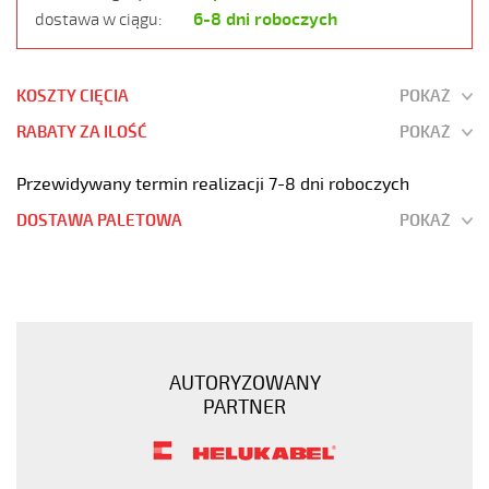
6-8 dni roboczych
dostawa w ciągu:
KOSZTY CIĘCIA
POKAŻ
RABATY ZA ILOŚĆ
POKAŻ
Przewidywany termin realizacji 7-8 dni roboczych
DOSTAWA PALETOWA
POKAŻ
SY-
JB
10G0,5
Kabel
elastyczny
AUTORYZOWANY
300/500V
PARTNER
żyły
kolorowe
oplot
stalowy