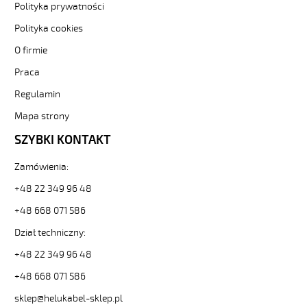
JB
Polityka prywatności
10G0,5
Polityka cookies
Kabel
elastyczny
O firmie
300/500V
Praca
żyły
kolorowe
Regulamin
oplot
stalowy
Mapa strony
od
SZYBKI KONTAKT
Hekulabel
[kod:
Zamówienia:
12205].
HELUKABEL
+48 22 349 96 48
https://www.static.helukabel-
sklep.pl/upload/galleries/producers/small_
+48 668 071 586
SY-
Dział techniczny:
JB
10G0,5
+48 22 349 96 48
Kabel
+48 668 071 586
elastyczny
300/500V
sklep@helukabel-sklep.pl