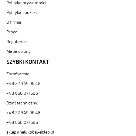
Dławik
Polityka prywatności
stV
Polityka cookies
pg
48
O firmie
od
Praca
Hekulabel
[kod:
Regulamin
90558].
HELUKABEL
Mapa strony
https://www.static.helukabel-
SZYBKI KONTAKT
sklep.pl/upload/galleries/producers/small_
STV-
Zamówienia:
MS
PG48
+48 22 349 96 48
Dławik
stV
+48 668 071 586
pg
Dział techniczny:
48
96667
+48 22 349 96 48
90558
+48 668 071 586
zł
146,62
sklep@helukabel-sklep.pl