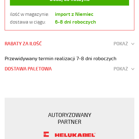
import z Niemiec
ilość w magazynie:
6-8 dni roboczych
dostawa w ciągu:
RABATY ZA ILOŚĆ
POKAŻ
Przewidywany termin realizacji 7-8 dni roboczych
DOSTAWA PALETOWA
POKAŻ
STV-
MS
PG48
Dławik
stV
AUTORYZOWANY
pg
PARTNER
48
https://www.static.helukabel-
sklep.pl/upload/galleries/products/stv-