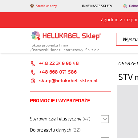
Strefa wiedzy
INNE NASZE SKLEPY
Dobre
Zgodnie z rozpo
Sklep prowadzi firma
„Ostrowski Handel Internetowy” Sp. z o.o.
+48 22 349 96 48
OSPRZĘ
+48 668 071 586
STV 
sklep@helukabel-sklep.pl
PROMOCJE I WYPRZEDAŻE
Sterownicze i elastyczne
(47)
Do przesyłu danych
(22)