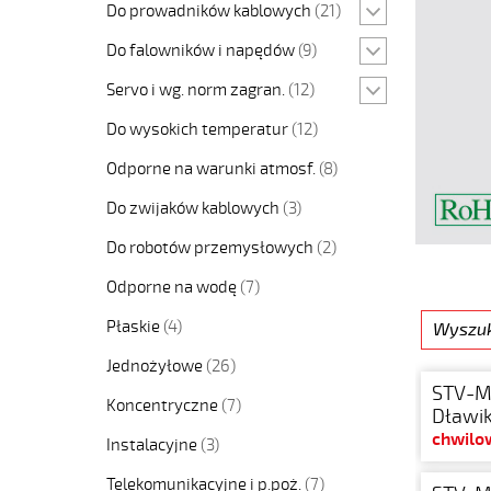
Do prowadników kablowych
(21)
Do falowników i napędów
(9)
Servo i wg. norm zagran.
(12)
Do wysokich temperatur
(12)
Odporne na warunki atmosf.
(8)
Do zwijaków kablowych
(3)
Do robotów przemysłowych
(2)
Odporne na wodę
(7)
Płaskie
(4)
Jednożyłowe
(26)
STV-M
Koncentryczne
(7)
Dławik
chwilo
Instalacyjne
(3)
Telekomunikacyjne i p.poż.
(7)