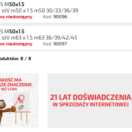
S M
50x1.5
 stV m50 x 1.5 m50 30/33/36/39
wo niedostępny
Kod:
90096
S M
50x1.5
 stV m63 x 1.5 m63 36/39/42/45
wo niedostępny
Kod:
90097
roduktów:
8
/
8
AKOŚĆ MA
ZE ZNACZENIE
NIŻ CENA
21 LAT DOŚWIADCZENIA
W SPRZEDAŻY INTERNETOWEJ