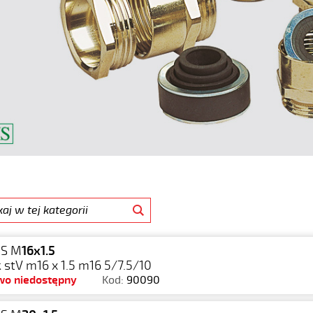
S M
16x1.5
 stV m16 x 1.5 m16 5/7.5/10
wo niedostępny
Kod:
90090