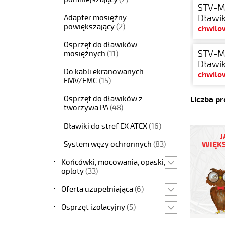
STV-M
Dławik
Adapter mosiężny
powiększający
(2)
chwilo
Osprzęt do dławików
STV-M
mosiężnych
(11)
Dławik
Do kabli ekranowanych
chwilo
EMV/EMC
(15)
Osprzęt do dławików z
Liczba p
tworzywa PA
(48)
Dławiki do stref EX ATEX
(16)
J
System węży ochronnych
(83)
WIĘKS
Końcówki, mocowania, opaski,
oploty
(33)
Oferta uzupełniająca
(6)
Osprzęt izolacyjny
(5)