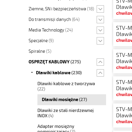
STV-M
Dławik
Ziemne, SN i bezpieczeństwa
(18)
chwilo
Do transmisji danych
(64)
STV-M
Media Technology
(24)
Dławik
chwilo
Specjalne
(9)
Spiralne
(5)
STV-M
Dławik
OSPRZĘT KABLOWY
(275)
chwilo
Dławiki kablowe
(230)
STV-M
Dławiki kablowe z tworzywa
Dławik
(22)
chwilo
Dławiki mosiężne
(27)
STV-M
Dławiki ze stali nierdzewnej
Dławik
INOX
(4)
chwilo
Adapter mosiężny
pomniejszający
(2)