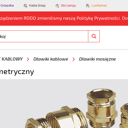
 Gniazdka
Kable Sklep
Oto Lampy
LuxMarket
rządzeniem RODO zmienilismy naszą Politykę Prywatności. D
T KABLOWY
Dławiki kablowe
Dławiki mosiężne
metryczny