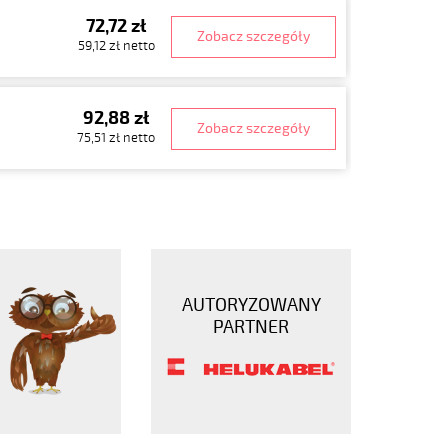
72,72 zł
Zobacz szczegóły
59,12 zł netto
92,88 zł
Zobacz szczegóły
75,51 zł netto
AUTORYZOWANY
PARTNER