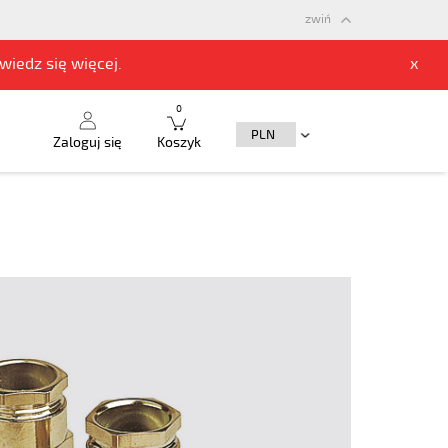
zwiń
owiedz się
więcej.
x
0
Zaloguj się
Koszyk