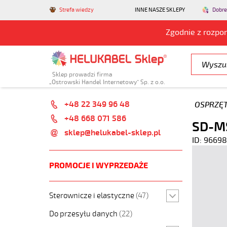
Strefa wiedzy
INNE NASZE SKLEPY
Dobre
Zgodnie z rozpo
Sklep prowadzi firma
„Ostrowski Handel Internetowy” Sp. z o.o.
+48 22 349 96 48
OSPRZĘ
+48 668 071 586
SD-MS
sklep@helukabel-sklep.pl
ID: 96698
PROMOCJE I WYPRZEDAŻE
Sterownicze i elastyczne
(47)
Do przesyłu danych
(22)