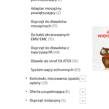
Adapter mosiężny
powiększający
(2)
Osprzęt do dławików
SD-
mosiężnych
(11)
MS.
J
PG7
Do kabli ekranowanych
WIĘKS
Dławnica
EMV/EMC
(15)
kablowa
Osprzęt do dławików z
typ
tworzywa PA
(48)
sd
sd
Dławiki do stref EX ATEX
(16)
pg
7
System węży ochronnych
(83)
4,0-
7,0mm
Końcówki, mocowania, opaski,
https://
oploty
(33)
sklep.pl/
Oferta uzupełniająca
(6)
ms-
pg7-
Osprzęt izolacyjny
(5)
d-
c5-