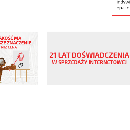
indywi
opako
AKOŚĆ MA
ZE ZNACZENIE
NIŻ CENA
21 LAT DOŚWIADCZENIA
W SPRZEDAŻY INTERNETOWEJ
www.static.helukabel-
upload/galleries/products/sd-