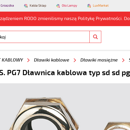
 Gniazdka
Kable Sklep
Oto Lampy
LuxMarket
rządzeniem RODO zmienilismy naszą Politykę Prywatności. D
T KABLOWY
Dławiki kablowe
Dławiki mosiężne
. PG7 Dławnica kablowa typ sd sd p