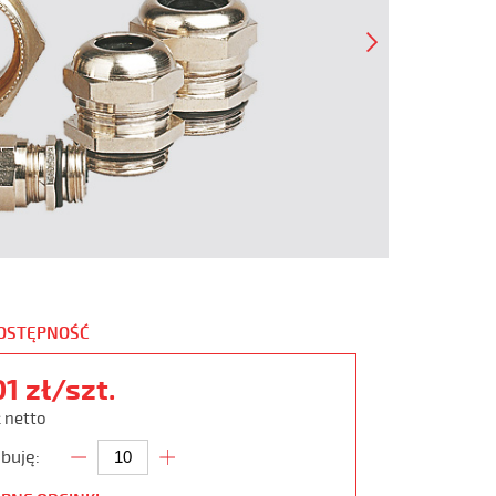
DOSTĘPNOŚĆ
01 zł/szt.
ł netto
buję: