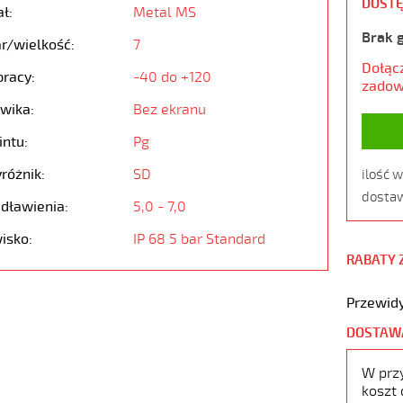
DOSTĘ
ł:
Metal MS
Brak 
r/wielkość:
7
Dołąc
pracy:
-40 do +120
zadow
awika:
Bez ekranu
intu:
Pg
różnik:
SD
ilość 
dostaw
 dławienia:
5,0 - 7,0
isko:
IP 68 5 bar Standard
RABATY 
Przewidy
DOSTAW
W prz
koszt 