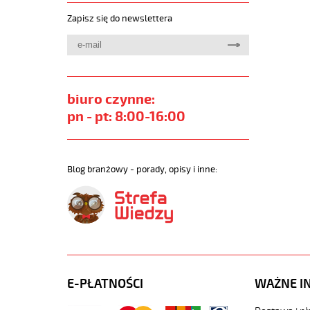
82awnic
Zapisz się do newslettera
kablowa-
typ-
sd-
sd-
pg-
7-
biuro czynne:
4-
pn - pt: 8:00-16:00
2c0-
7-
2c0mm-
90586.jp
Blog branżowy - porady, opisy i inne:
https://
sklep.pl/
ms-
pg7dlawn
kablowa-
typ-
sdsd-
pg-
E-PŁATNOŚCI
WAŻNE I
7-
4-