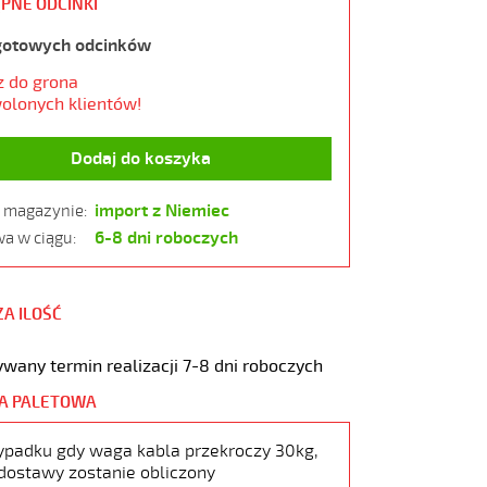
PNE ODCINKI
gotowych odcinków
z do grona
olonych klientów!
Dodaj do koszyka
import z Niemiec
w magazynie:
6-8 dni roboczych
a w ciągu:
ZA ILOŚĆ
wany termin realizacji 7-8 dni roboczych
A PALETOWA
ypadku gdy waga kabla przekroczy 30kg,
dostawy zostanie obliczony