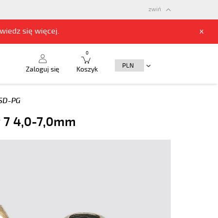
zwiń
owiedz się
więcej.
x
0
Zaloguj się
Koszyk
SD-PG
g 7 4,0-7,0mm