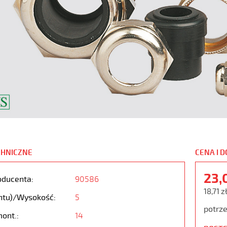
CHNICZNE
CENA I 
23,
oducenta:
90586
18,71 z
ntu)/Wysokość:
5
potrze
ont.:
14