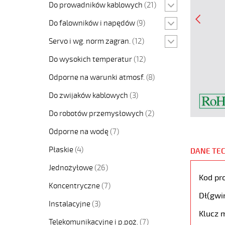
Do prowadników kablowych
(21)
Do falowników i napędów
(9)
Servo i wg. norm zagran.
(12)
Do wysokich temperatur
(12)
Odporne na warunki atmosf.
(8)
Do zwijaków kablowych
(3)
Do robotów przemysłowych
(2)
Odporne na wodę
(7)
Płaskie
(4)
DANE TE
Jednożyłowe
(26)
Kod pr
Koncentryczne
(7)
Dł(gwi
Instalacyjne
(3)
Klucz m
Telekomunikacyjne i p.poż.
(7)