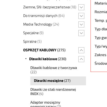
Materia
Ziemne, SN i bezpieczeństwa
(18)
Rozmia
Do transmisji danych
(64)
Temp. 
Media Technology
(24)
Typ dł
Specjalne
(9)
Typ gw
Spiralne
(5)
Typ/wy
OSPRZĘT KABLOWY
(275)
Zakres
Dławiki kablowe
(230)
Środow
Dławiki kablowe z tworzywa
(22)
Dławiki mosiężne
(27)
Dławiki ze stali nierdzewnej
INOX
(4)
Adapter mosiężny
pomniejszający
(2)