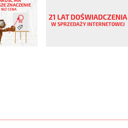
AKOŚĆ MA
ZE ZNACZENIE
NIŻ CENA
ny
21 LAT DOŚWIADCZENIA
V
W SPRZEDAŻY INTERNETOWEJ
.pur
er
www.static.helukabel-
upload/galleries/products/1532-
www.helukabel-
puroe-
l-
ny-
y-