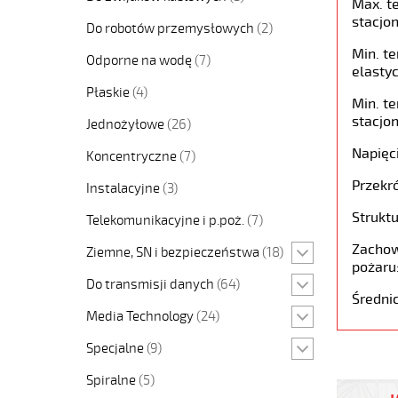
Max. t
stacjon
Do robotów przemysłowych
(2)
Min. t
Odporne na wodę
(7)
elastyc
Płaskie
(4)
Min. t
stacjon
Jednożyłowe
(26)
Napięc
Koncentryczne
(7)
Przekró
Instalacyjne
(3)
Struktu
Telekomunikacyjne i p.poż.
(7)
Zachow
Ziemne, SN i bezpieczeństwa
(18)
pożaru
Do transmisji danych
(64)
Średni
Media Technology
(24)
Specjalne
(9)
PUROE-
Spiralne
(5)
OZ