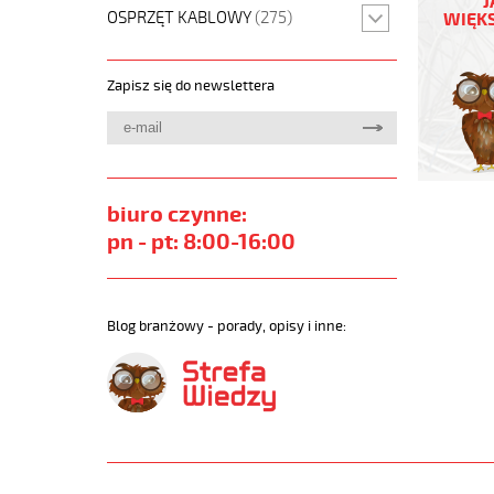
J
2x4
OSPRZĘT KABLOWY
(275)
WIĘKS
Kabel
elastycz
300/500
Zapisz się do newslettera
szary,izol
żyły
czar.num
https://
sklep.pl/
PURO-
biuro czynne:
JZ.jpg
pn - pt: 8:00-16:00
https://
sklep.pl/
oz-
3x4-
Blog branżowy - porady, opisy i inne:
qmmkabe
elastycz
300-
500vszar
izol-
pur-
zyly-