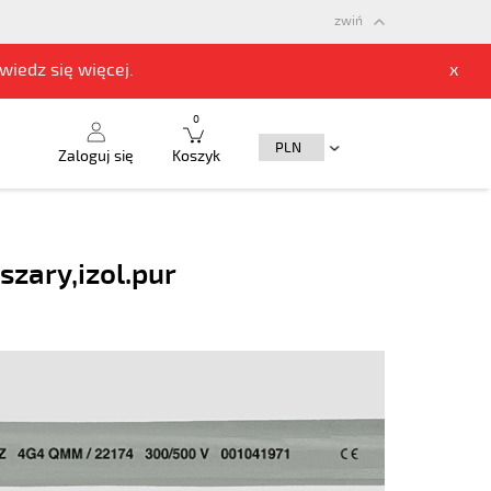
zwiń
owiedz się
więcej.
x
0
Zaloguj się
Koszyk
zary,izol.pur