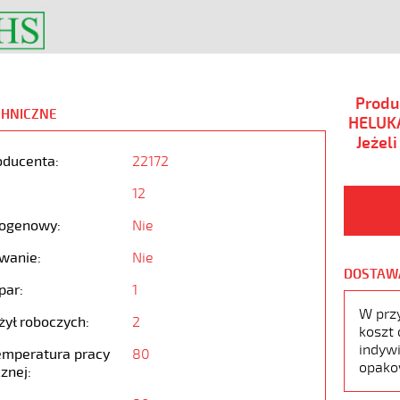
Produ
CHNICZNE
HELUKA
Jeżel
oducenta:
22172
12
ogenowy:
Nie
wanie:
Nie
DOSTAW
par:
1
W prz
żył roboczych:
2
koszt 
indywi
emperatura pracy
80
opako
znej: