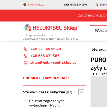
Strefa wiedzy
INNE NASZE SKLEPY
Dobre
Zgodnie z rozpo
Sklep prowadzi firma
„Ostrowski Handel Internetowy” Sp. z o.o.
+48 22 349 96 48
Sterowni
+48 668 071 586
PUROE
sklep@helukabel-sklep.pl
żyły 
ID: 8502
PROMOCJE I WYPRZEDAŻE
Sterownicze i elastyczne
(47)
Do stref zagrożonych
wybuchem - PVC
(3)