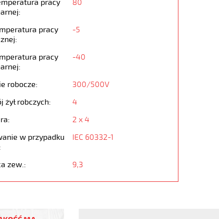
emperatura pracy
80
arnej:
emperatura pracy
-5
znej:
emperatura pracy
-40
arnej:
ie robocze:
300/500V
j żył robczych:
4
ra:
2 x 4
anie w przypadku
IEC 60332-1
:
ca zew.:
9,3