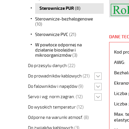
Sterownicze PUR
(8)
Sterownicze-bezhalogenowe
(10)
Sterownicze PVC
(21)
DANE TE
W powłoce odpornej na
działanie bioolejów i
Kod pr
mikroorganizmów
(3)
AWG:
Do przesyłu danych
(22)
Bezhal
Do prowadników kablowych
(21)
Ekrano
Do falowników i napędów
(9)
Liczba 
Servo i wg. norm zagran.
(12)
Liczba 
Do wysokich temperatur
(12)
Max. t
Odporne na warunki atmosf.
(8)
elastyc
Do zwijaków kablowych
(3)