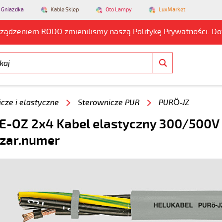
 Gniazdka
Kable Sklep
Oto Lampy
LuxMarket
rządzeniem RODO zmienilismy naszą Politykę Prywatności. D
cze i elastyczne
Sterownicze PUR
PURÖ-JZ
-OZ 2x4 Kabel elastyczny 300/500V s
czar.numer
3