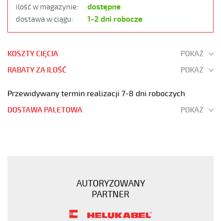
dostępne
ilość w magazynie:
1-2 dni robocze
dostawa w ciągu:
KOSZTY CIĘCIA
POKAŻ
RABATY ZA ILOŚĆ
POKAŻ
Przewidywany termin realizacji 7-8 dni roboczych
DOSTAWA PALETOWA
POKAŻ
PUROE-
OZ
2x0,5
Kabel
elastyczny
AUTORYZOWANY
300/500V
PARTNER
szary,izol.pur
żyły
czar.numer