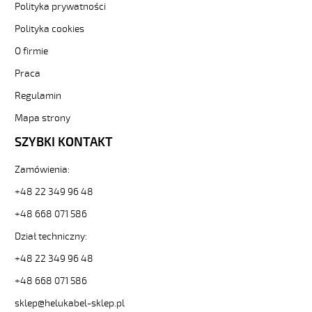
elastyczne.
Polityka prywatności
PUROE-
Polityka cookies
OZ
2x0,5
O firmie
Kabel
Praca
elastyczny
300/500V
Regulamin
szary,izol.pur
żyły
Mapa strony
czar.numer
SZYBKI KONTAKT
od
Hekulabel
Zamówienia:
[kod:
22100].
+48 22 349 96 48
HELUKABEL
+48 668 071 586
https://www.static.helukabel-
sklep.pl/upload/galleries/producers/small_
Dział techniczny:
PUROE-
OZ
+48 22 349 96 48
2x0,5
+48 668 071 586
Kabel
elastyczny
sklep@helukabel-sklep.pl