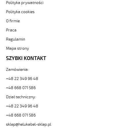
PUROE-
Polityka prywatności
JZ
Polityka cookies
5G1
Kabel
O firmie
elastyczny
Praca
300/500V
szary,izol.pur
Regulamin
żyły
czar.numer
Mapa strony
od
SZYBKI KONTAKT
Hekulabel
[kod:
Zamówienia:
22135].
HELUKABEL
+48 22 349 96 48
https://www.static.helukabel-
+48 668 071 586
sklep.pl/upload/galleries/producers/small_
PUROE-
Dział techniczny:
JZ
5G1
+48 22 349 96 48
Kabel
+48 668 071 586
elastyczny
300/500V
sklep@helukabel-sklep.pl