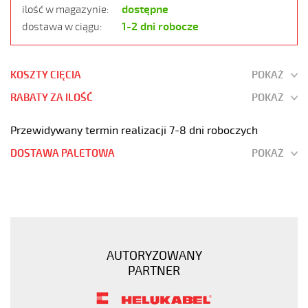
dostępne
ilość w magazynie:
1-2 dni robocze
dostawa w ciągu:
KOSZTY CIĘCIA
POKAŻ
RABATY ZA ILOŚĆ
POKAŻ
Przewidywany termin realizacji 7-8 dni roboczych
DOSTAWA PALETOWA
POKAŻ
PUROE-
JZ
5G1
Kabel
elastyczny
AUTORYZOWANY
300/500V
PARTNER
szary,izol.pur
żyły
czar.numer