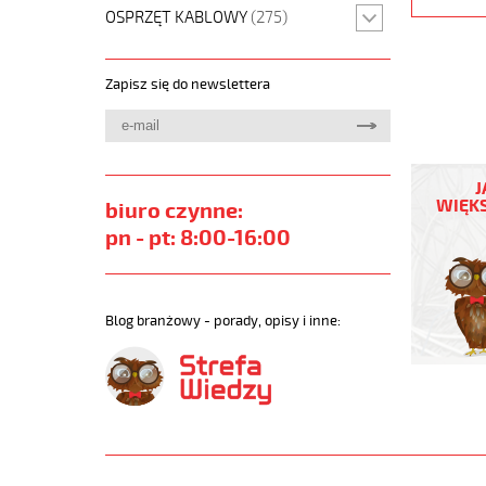
OSPRZĘT KABLOWY
(275)
Zapisz się do newslettera
PUROE-
JZ
J
4G35
WIĘKS
biuro czynne:
Kabel
pn - pt: 8:00-16:00
elastycz
300/500
szary,izol
żyły
Blog branżowy - porady, opisy i inne:
czar.num
https://
sklep.pl/
PURO-
JZ.jpg
https://
sklep.pl/
jz-