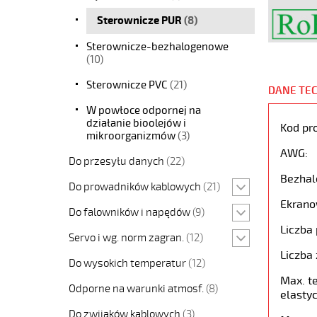
Sterownicze PUR
(8)
Sterownicze-bezhalogenowe
(10)
Sterownicze PVC
(21)
DANE TE
W powłoce odpornej na
działanie bioolejów i
Kod pr
mikroorganizmów
(3)
AWG:
Do przesyłu danych
(22)
Bezhal
Do prowadników kablowych
(21)
Ekrano
Do falowników i napędów
(9)
Liczba 
Servo i wg. norm zagran.
(12)
Liczba 
Do wysokich temperatur
(12)
Max. t
Odporne na warunki atmosf.
(8)
elastyc
Do zwijaków kablowych
(3)