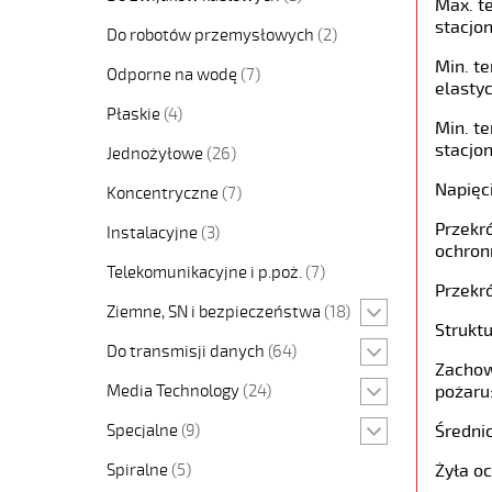
Max. t
stacjon
Do robotów przemysłowych
(2)
Min. t
Odporne na wodę
(7)
elastyc
Płaskie
(4)
Min. t
stacjon
Jednożyłowe
(26)
Napięc
Koncentryczne
(7)
Przekró
Instalacyjne
(3)
ochron
Telekomunikacyjne i p.poż.
(7)
Przekró
Ziemne, SN i bezpieczeństwa
(18)
Struktu
Do transmisji danych
(64)
Zachow
Media Technology
(24)
pożaru
Specjalne
(9)
Średni
Spiralne
(5)
Żyła o