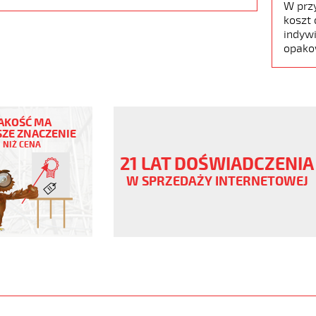
W prz
koszt 
indywi
opako
AKOŚĆ MA
ZE ZNACZENIE
NIŻ CENA
ny
21 LAT DOŚWIADCZENIA
V
W SPRZEDAŻY INTERNETOWEJ
.pur
er
www.static.helukabel-
upload/galleries/products/1532-
www.helukabel-
puroe-