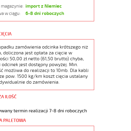
import z Niemiec
w magazynie:
6-8 dni roboczych
a w ciągu:
CIĘCIA
ypadku zamówienia odcinka krótszego niż
 doliczona jest opłata za cięcie w
ści 50,00 zł netto (61,50 brutto) chyba,
i odcinek jest dostępny powyżej. Min.
ć możliwa do realizacji to 10mb. Dla kabli
ze pow. 1500 kg/km koszt cięcia ustalany
ndywidualnie do zamówienia.
ZA ILOŚĆ
wany termin realizacji 7-8 dni roboczych
A PALETOWA