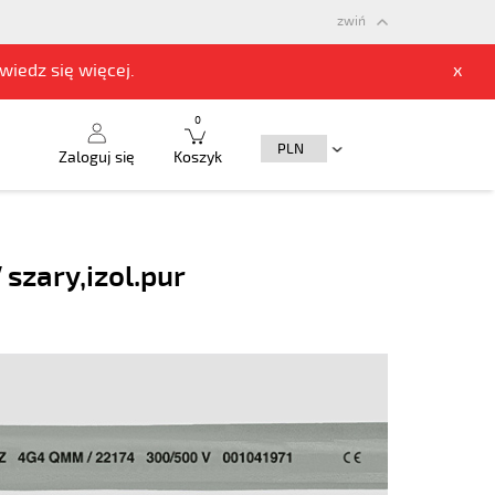
zwiń
owiedz się
więcej.
x
0
Zaloguj się
Koszyk
szary,izol.pur