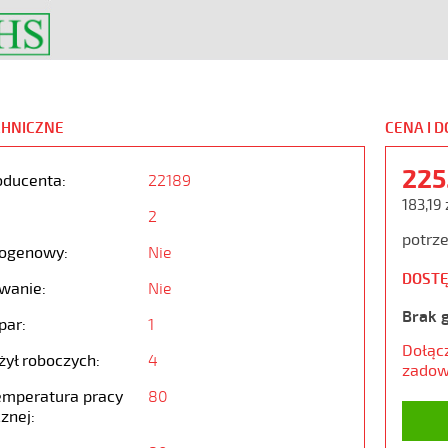
CHNICZNE
CENA I 
225
oducenta:
22189
183,19 
2
potrze
ogenowy:
Nie
DOSTĘ
wanie:
Nie
Brak 
par:
1
Dołąc
żył roboczych:
4
zadow
emperatura pracy
80
znej: