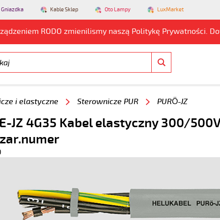
 Gniazdka
Kable Sklep
Oto Lampy
LuxMarket
rządzeniem RODO zmienilismy naszą Politykę Prywatności. D
cze i elastyczne
Sterownicze PUR
PURÖ-JZ
-JZ 4G35 Kabel elastyczny 300/500V 
czar.numer
0