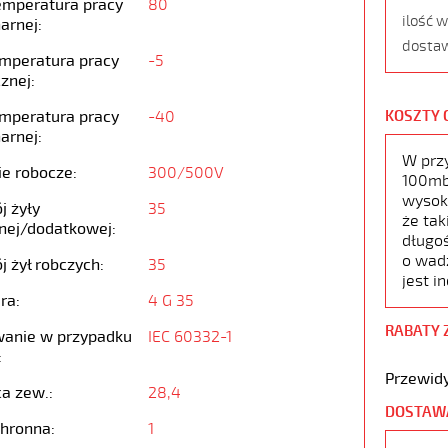
emperatura pracy
80
ilość 
arnej:
dostaw
emperatura pracy
-5
znej:
emperatura pracy
-40
KOSZTY 
arnej:
W prz
ie robocze:
300/500V
100mb,
wysoko
j żyły
35
że tak
nej/dodatkowej:
długoś
o wad
j żył robczych:
35
jest i
ra:
4 G 35
RABATY 
anie w przypadku
IEC 60332-1
:
Przewidy
ca zew.:
28,4
DOSTAW
chronna:
1