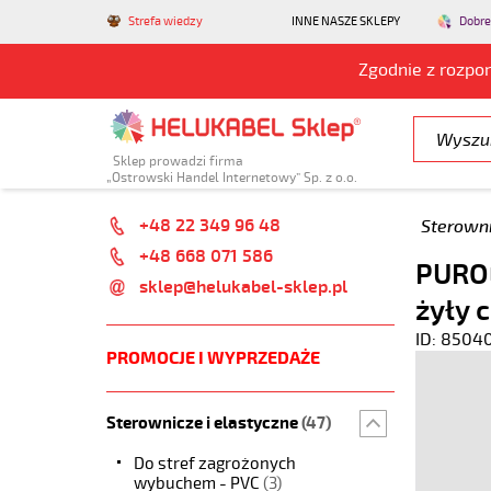
Strefa wiedzy
INNE NASZE SKLEPY
Dobre
Zgodnie z rozpo
Sklep prowadzi firma
„Ostrowski Handel Internetowy” Sp. z o.o.
+48 22 349 96 48
Sterowni
+48 668 071 586
PUROE
sklep@helukabel-sklep.pl
żyły 
ID: 8504
PROMOCJE I WYPRZEDAŻE
Sterownicze i elastyczne
(47)
Do stref zagrożonych
wybuchem - PVC
(3)