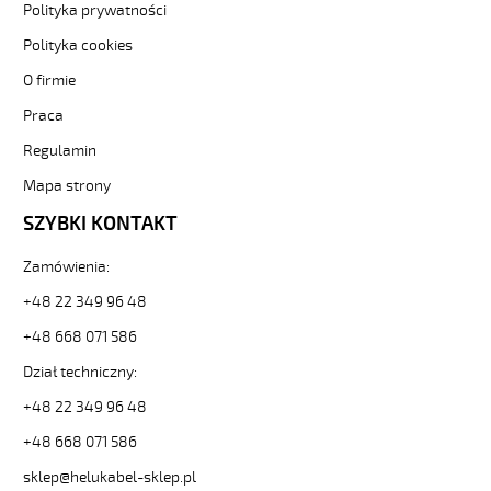
elastyczne.
Polityka prywatności
PUROE-
Polityka cookies
JZ
4G0,5
O firmie
Kabel
Praca
elastyczny
300/500V
Regulamin
szary,izol.pur
żyły
Mapa strony
czar.numer
SZYBKI KONTAKT
od
Hekulabel
Zamówienia:
[kod:
22102].
+48 22 349 96 48
HELUKABEL
+48 668 071 586
https://www.static.helukabel-
sklep.pl/upload/galleries/producers/small_
Dział techniczny:
PUROE-
JZ
+48 22 349 96 48
4G0,5
+48 668 071 586
Kabel
elastyczny
sklep@helukabel-sklep.pl