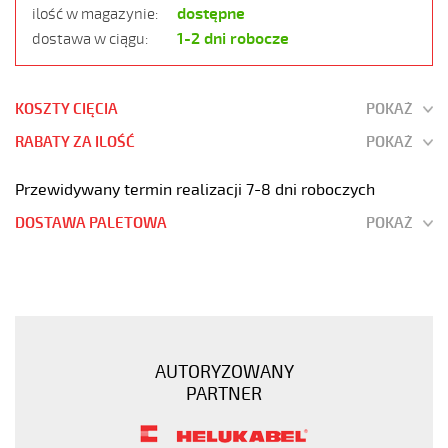
dostępne
ilość w magazynie:
1-2 dni robocze
dostawa w ciągu:
KOSZTY CIĘCIA
POKAŻ
RABATY ZA ILOŚĆ
POKAŻ
Przewidywany termin realizacji 7-8 dni roboczych
DOSTAWA PALETOWA
POKAŻ
PUROE-
JZ
4G0,5
Kabel
elastyczny
AUTORYZOWANY
300/500V
PARTNER
szary,izol.pur
żyły
czar.numer