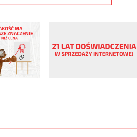
AKOŚĆ MA
ZE ZNACZENIE
NIŻ CENA
ny
21 LAT DOŚWIADCZENIA
V
W SPRZEDAŻY INTERNETOWEJ
.pur
er
www.static.helukabel-
upload/galleries/products/1532-
www.helukabel-
puroe-
l-
ny-