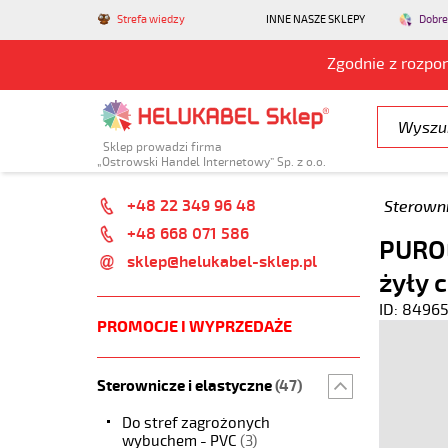
Strefa wiedzy
INNE NASZE SKLEPY
Dobre
Zgodnie z rozpo
Sklep prowadzi firma
„Ostrowski Handel Internetowy” Sp. z o.o.
+48 22 349 96 48
Sterowni
+48 668 071 586
PUROE
sklep@helukabel-sklep.pl
żyły 
ID: 8496
PROMOCJE I WYPRZEDAŻE
Sterownicze i elastyczne
(47)
Do stref zagrożonych
wybuchem - PVC
(3)