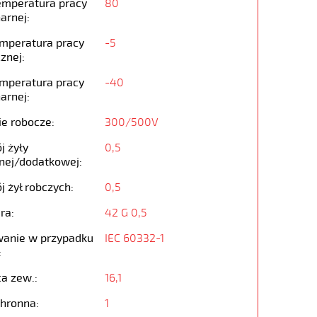
emperatura pracy
80
arnej:
emperatura pracy
-5
znej:
emperatura pracy
-40
arnej:
ie robocze:
300/500V
j żyły
0,5
nej/dodatkowej:
j żył robczych:
0,5
ra:
42 G 0,5
anie w przypadku
IEC 60332-1
:
ca zew.:
16,1
chronna:
1