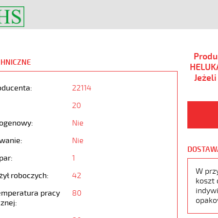
Produ
CHNICZNE
HELUKA
Jeżel
oducenta:
22114
20
ogenowy:
Nie
wanie:
Nie
DOSTAW
par:
1
W prz
żył roboczych:
42
koszt 
indywi
emperatura pracy
80
opako
znej: