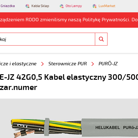
 Gniazdka
Kable Sklep
Oto Lampy
LuxMarket
rządzeniem RODO zmienilismy naszą Politykę Prywatności. D
cze i elastyczne
Sterownicze PUR
PURÖ-JZ
-JZ 42G0,5 Kabel elastyczny 300/500
czar.numer
5