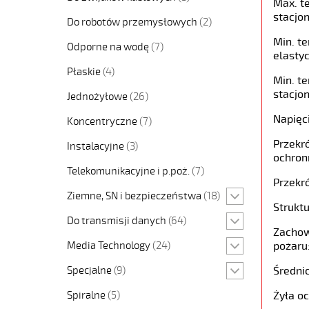
Max. t
stacjon
Do robotów przemysłowych
(2)
Min. t
Odporne na wodę
(7)
elastyc
Płaskie
(4)
Min. t
stacjon
Jednożyłowe
(26)
Napięc
Koncentryczne
(7)
Przekró
Instalacyjne
(3)
ochron
Telekomunikacyjne i p.poż.
(7)
Przekró
Ziemne, SN i bezpieczeństwa
(18)
Struktu
Do transmisji danych
(64)
Zachow
Media Technology
(24)
pożaru
Specjalne
(9)
Średni
Spiralne
(5)
Żyła o