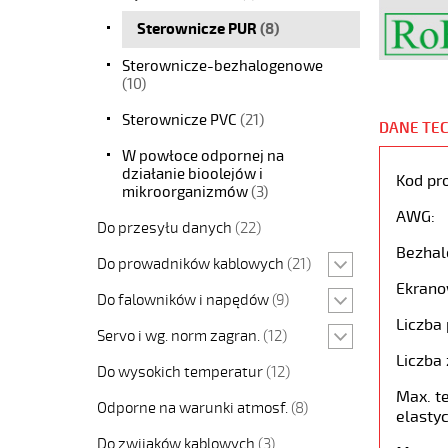
Sterownicze PUR
(8)
Sterownicze-bezhalogenowe
(10)
Sterownicze PVC
(21)
DANE TE
W powłoce odpornej na
działanie bioolejów i
Kod pr
mikroorganizmów
(3)
AWG:
Do przesyłu danych
(22)
Bezhal
Do prowadników kablowych
(21)
Ekrano
Do falowników i napędów
(9)
Liczba 
Servo i wg. norm zagran.
(12)
Liczba 
Do wysokich temperatur
(12)
Max. t
Odporne na warunki atmosf.
(8)
elastyc
Do zwijaków kablowych
(3)