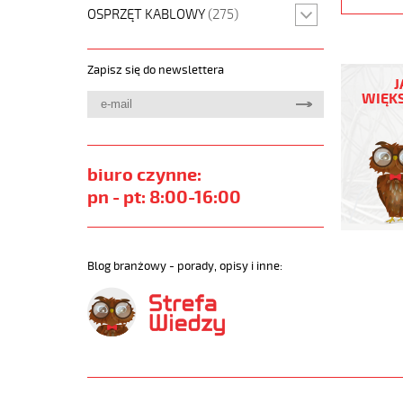
OSPRZĘT KABLOWY
(275)
PUROE-
Zapisz się do newslettera
JZ
J
42G0,5
WIĘKS
Kabel
elastycz
300/500
szary,izol
biuro czynne:
żyły
pn - pt: 8:00-16:00
czar.num
https://
sklep.pl/
PURO-
Blog branżowy - porady, opisy i inne:
JZ.jpg
https://
sklep.pl/
jz-
42g0-
5-
qmmkabe
elastycz