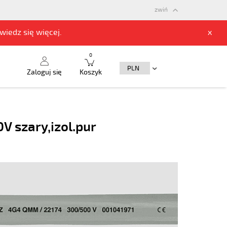
zwiń
owiedz się
więcej.
x
0
Zaloguj się
Koszyk
V szary,izol.pur