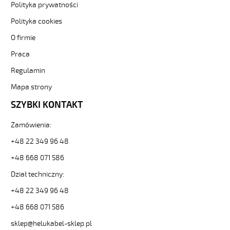
i
Polityka prywatności
elastyczne.
PUROE-
Polityka cookies
JZ
O firmie
3G1
Kabel
Praca
elastyczny
Regulamin
300/500V
szary,izol.pur
Mapa strony
żyły
czar.numer
SZYBKI KONTAKT
od
Hekulabel
Zamówienia:
[kod:
+48 22 349 96 48
22133].
HELUKABEL
+48 668 071 586
https://www.static.helukabel-
sklep.pl/upload/galleries/producers/small_
Dział techniczny:
PUROE-
+48 22 349 96 48
JZ
3G1
+48 668 071 586
Kabel
sklep@helukabel-sklep.pl
elastyczny