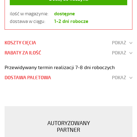
dostępne
ilość w magazynie:
1-2 dni robocze
dostawa w ciągu:
KOSZTY CIĘCIA
POKAŻ
RABATY ZA ILOŚĆ
POKAŻ
Przewidywany termin realizacji 7-8 dni roboczych
DOSTAWA PALETOWA
POKAŻ
PUROE-
JZ
3G1
Kabel
elastyczny
AUTORYZOWANY
300/500V
PARTNER
szary,izol.pur