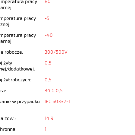
emperatura pracy
80
arnej:
emperatura pracy
-5
znej:
emperatura pracy
-40
arnej:
ie robocze:
300/500V
j żyły
0,5
nej/dodatkowej:
j żył robczych:
0,5
ra:
34 G 0,5
anie w przypadku
IEC 60332-1
:
ca zew.:
14,9
chronna:
1