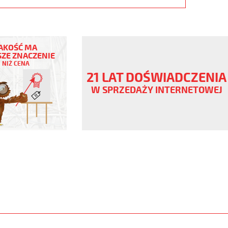
AKOŚĆ MA
ZE ZNACZENIE
NIŻ CENA
ny
21 LAT DOŚWIADCZENIA
V
W SPRZEDAŻY INTERNETOWEJ
.pur
er
www.static.helukabel-
upload/galleries/products/1532-
www.helukabel-
puroe-
l-
ny-