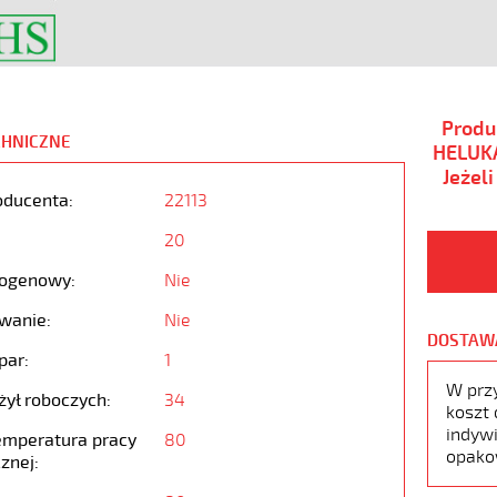
Produ
CHNICZNE
HELUKA
Jeżel
oducenta:
22113
20
ogenowy:
Nie
wanie:
Nie
DOSTAW
par:
1
W prz
żył roboczych:
34
koszt 
indywi
emperatura pracy
80
opako
znej: