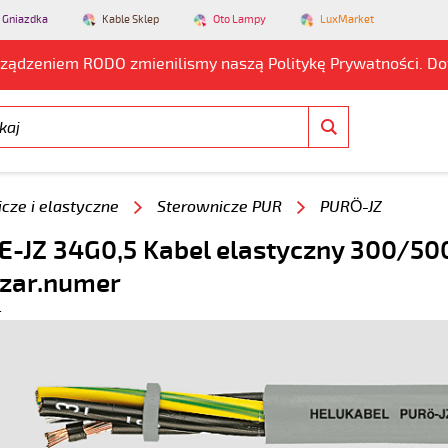
 Gniazdka
Kable Sklep
Oto Lampy
LuxMarket
rządzeniem RODO zmienilismy naszą Politykę Prywatności. D
cze i elastyczne
Sterownicze PUR
PURÖ-JZ
-JZ 34G0,5 Kabel elastyczny 300/500
czar.numer
4