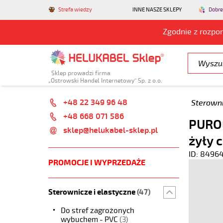
Strefa wiedzy
INNE NASZE SKLEPY
Dobre
Zgodnie z rozpo
Sklep prowadzi firma
„Ostrowski Handel Internetowy” Sp. z o.o.
+48 22 349 96 48
Sterowni
+48 668 071 586
PUROE
sklep@helukabel-sklep.pl
żyły 
ID: 8496
PROMOCJE I WYPRZEDAŻE
Sterownicze i elastyczne
(47)
Do stref zagrożonych
wybuchem - PVC
(3)