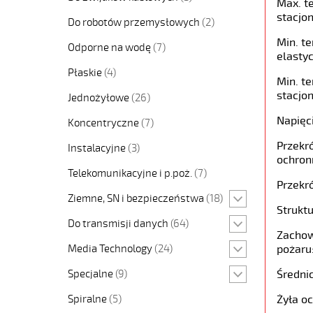
Max. t
stacjon
Do robotów przemysłowych
(2)
Min. t
Odporne na wodę
(7)
elastyc
Płaskie
(4)
Min. t
stacjon
Jednożyłowe
(26)
Napięc
Koncentryczne
(7)
Przekró
Instalacyjne
(3)
ochron
Telekomunikacyjne i p.poż.
(7)
Przekró
Ziemne, SN i bezpieczeństwa
(18)
Struktu
Do transmisji danych
(64)
Zachow
Media Technology
(24)
pożaru
Specjalne
(9)
Średni
Spiralne
(5)
Żyła o