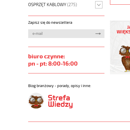
OSPRZĘT KABLOWY
(275)
PUROE-
Zapisz się do newslettera
JZ
J
34G0,5
WIĘKS
Kabel
elastycz
300/500
szary,izol
biuro czynne:
żyły
pn - pt: 8:00-16:00
czar.num
https://
sklep.pl/
PURO-
Blog branżowy - porady, opisy i inne:
JZ.jpg
https://
sklep.pl/
jz-
34g0-
5-
qmmkabe
elastycz