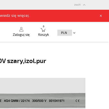
zwiń
owiedz się
więcej.
x
0
Zaloguj się
Koszyk
V szary,izol.pur