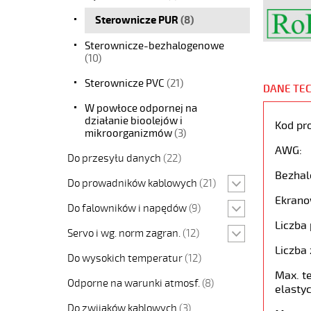
Sterownicze PUR
(8)
Sterownicze-bezhalogenowe
(10)
Sterownicze PVC
(21)
DANE TE
W powłoce odpornej na
działanie bioolejów i
Kod pr
mikroorganizmów
(3)
AWG:
Do przesyłu danych
(22)
Bezhal
Do prowadników kablowych
(21)
Ekrano
Do falowników i napędów
(9)
Liczba 
Servo i wg. norm zagran.
(12)
Liczba 
Do wysokich temperatur
(12)
Max. t
Odporne na warunki atmosf.
(8)
elastyc
Do zwijaków kablowych
(3)