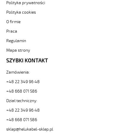
PUROE-
Polityka prywatności
JZ
Polityka cookies
12G1,5
Kabel
O firmie
elastyczny
Praca
300/500V
szary,izol.pur
Regulamin
żyły
czar.numer
Mapa strony
od
SZYBKI KONTAKT
Hekulabel
[kod:
Zamówienia:
22155].
HELUKABEL
+48 22 349 96 48
https://www.static.helukabel-
sklep.pl/upload/galleries/producers/small_
+48 668 071 586
PUROE-
Dział techniczny:
JZ
12G1,5
+48 22 349 96 48
Kabel
+48 668 071 586
elastyczny
300/500V
sklep@helukabel-sklep.pl