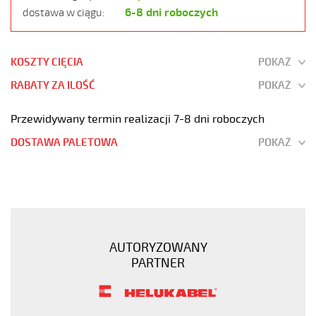
6-8 dni roboczych
dostawa w ciągu:
KOSZTY CIĘCIA
POKAŻ
RABATY ZA ILOŚĆ
POKAŻ
Przewidywany termin realizacji 7-8 dni roboczych
DOSTAWA PALETOWA
POKAŻ
PUROE-
JZ
12G1,5
Kabel
elastyczny
AUTORYZOWANY
300/500V
PARTNER
szary,izol.pur
żyły
czar.numer
https://www.static.helukabel-